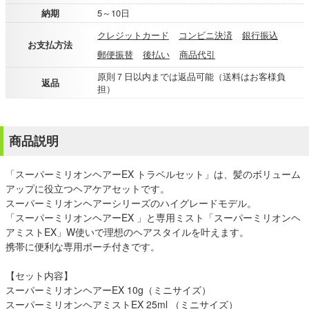
納期
5～10日
クレジットカード
コンビニ決済
銀行振込
お支払方法
郵便振替
後払い
商品代引
原則７日以内までは返品可能（送料はお客様負
返品
担）
商品説明
「スーパーミリオンヘアーEX トラベルセット」は、髪のボリューム
アップに役立つヘアケアセットです。
スーパーミリオンヘアーシリーズのハイグレードモデル。
「スーパーミリオンヘアーEX 」と専用ミスト「スーパーミリオンヘ
アミストEX」W使いで理想のヘアスタイルを叶えます。
携帯に便利な専用ポーチ付きです。
【セット内容】
スーパーミリオンヘアーEX 10g（ミニサイズ）
スーパーミリオンヘアミストEX 25ml （ミニサイズ）