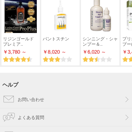
リジンゴールド
パントスチン
シンニング・シャ
プリ
プレミア..
ンプー＆..
プー(
￥3,780 ～
￥8,020 ～
￥6,020 ～
￥3,
ヘルプ
お問い合わせ
よくある質問