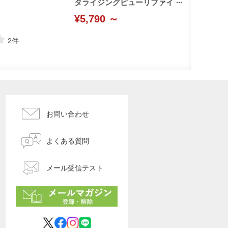
タライジングピューリファイ
ングプレシャンプー(Kerastas
¥5,790 ～
e)
2
件
お問い合わせ
よくある質問
メール受信テスト