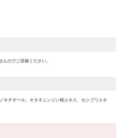
せんのでご容赦ください。
、ヒノキチオール、オタネニンジン根エキス、センブリエキ