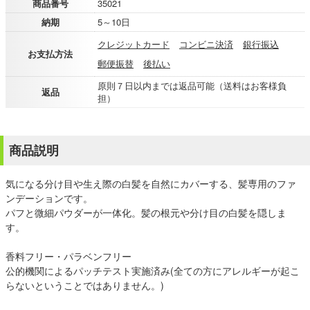
商品番号
35021
納期
5～10日
クレジットカード
コンビニ決済
銀行振込
お支払方法
郵便振替
後払い
原則７日以内までは返品可能（送料はお客様負
返品
担）
商品説明
気になる分け目や生え際の白髪を自然にカバーする、髪専用のファ
ンデーションです。
パフと微細パウダーが一体化。髪の根元や分け目の白髪を隠しま
す。
香料フリー・パラベンフリー
公的機関によるパッチテスト実施済み(全ての方にアレルギーが起こ
らないということではありません。)