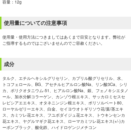
容量：12g
使用量についての注意事項
使用量・使用方法につきましてはあくまで目安となります。弊社が
ご指導するものではございませんのでご容赦ください。
成分
タルク、エチルヘキシルグリセリン、カプリル酸グリセリル、水、
トコフェロール、BG、アセチルヒアルロン酸Na、リン酸3Ca、シリ
カ、ポリクオタニウム-51、ヒアルロン酸Na、銀、フェノキシエタノ
ール、加水分解コラーゲン、カンゾウ根エキス、サッカロミセスセ
レビシアエエキス、オタネニンジン根エキス、ポリソルベート80、
ローヤルゼリーエキス、白金、セイヨウオトギリソウ花/葉/茎エキ
ス、カミツレ花エキス、フユボダイジュ花エキス、トウキンセンカ
花エキス、ヤグルマギク花エキス、ローマカミツレ花エキス(+/-)カ
ーボンブラック、酸化鉄、ハイドロゲンジメチコン