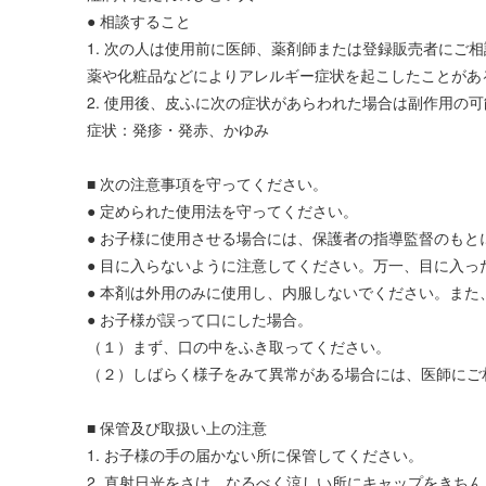
● 相談すること
1. 次の人は使用前に医師、薬剤師または登録販売者にご
薬や化粧品などによりアレルギー症状を起こしたことがあ
2. 使用後、皮ふに次の症状があらわれた場合は副作用
症状：発疹・発赤、かゆみ
■ 次の注意事項を守ってください。
● 定められた使用法を守ってください。
● お子様に使用させる場合には、保護者の指導監督のもと
● 目に入らないように注意してください。万一、目に入
● 本剤は外用のみに使用し、内服しないでください。ま
● お子様が誤って口にした場合。
（１）まず、口の中をふき取ってください。
（２）しばらく様子をみて異常がある場合には、医師にご
■ 保管及び取扱い上の注意
1. お子様の手の届かない所に保管してください。
2. 直射日光をさけ、なるべく涼しい所にキャップをきち