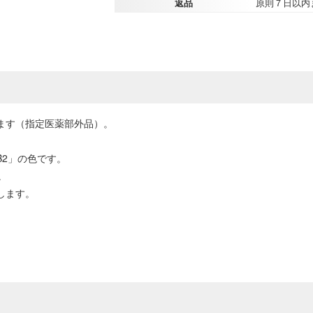
返品
原則７日以内
ます（指定医薬部外品）。
B2」の色です。
。
します。