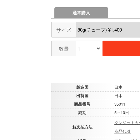
通常購入
サイズ
数量
製造国
日本
出荷国
日本
商品番号
35011
納期
5～10日
クレジットカ
お支払方法
商品代引