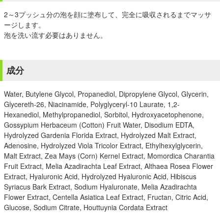
2～3プッシュ分の泡を顔に塗布して、完全に吸収されるまでマッサ
ージします。
泡を洗い流す必要はありません。
成分
Water, Butylene Glycol, Propanediol, Dipropylene Glycol, Glycerin,
Glycereth-26, Niacinamide, Polyglyceryl-10 Laurate, 1,2-
Hexanediol, Methylpropanediol, Sorbitol, Hydroxyacetophenone,
Gossypium Herbaceum (Cotton) Fruit Water, Disodium EDTA,
Hydrolyzed Gardenia Florida Extract, Hydrolyzed Malt Extract,
Adenosine, Hydrolyzed Viola Tricolor Extract, Ethylhexylglycerin,
Malt Extract, Zea Mays (Corn) Kernel Extract, Momordica Charantia
Fruit Extract, Melia Azadirachta Leaf Extract, Althaea Rosea Flower
Extract, Hyaluronic Acid, Hydrolyzed Hyaluronic Acid, Hibiscus
Syriacus Bark Extract, Sodium Hyaluronate, Melia Azadirachta
Flower Extract, Centella Asiatica Leaf Extract, Fructan, Citric Acid,
Glucose, Sodium Citrate, Houttuynia Cordata Extract