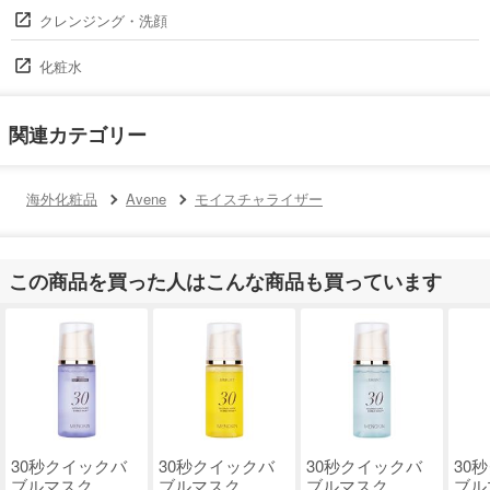
クレンジング・洗顔
化粧水
関連カテゴリー
海外化粧品
Avene
モイスチャライザー
この商品を買った人はこんな商品も買っています
30秒クイックバ
30秒クイックバ
30秒クイックバ
30
ブルマスク..
ブルマスク..
ブルマスク..
ブル