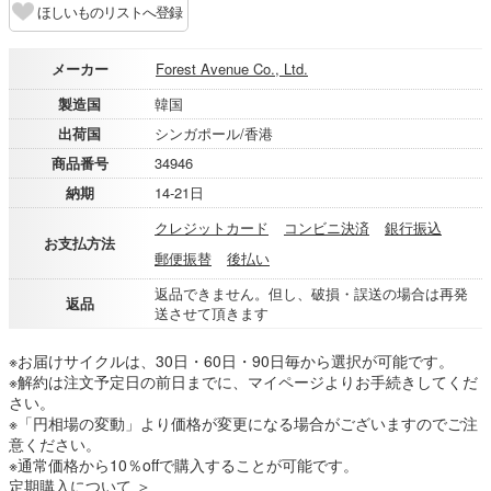
ほしいものリストへ登録
メーカー
Forest Avenue Co., Ltd.
製造国
韓国
出荷国
シンガポール/香港
商品番号
34946
納期
14-21日
クレジットカード
コンビニ決済
銀行振込
お支払方法
郵便振替
後払い
返品できません。但し、破損・誤送の場合は再発
返品
送させて頂きます
※お届けサイクルは、30日・60日・90日毎から選択が可能です。
※解約は注文予定日の前日までに、マイページよりお手続きしてくだ
さい。
※「円相場の変動」より価格が変更になる場合がございますのでご注
意ください。
※通常価格から10％offで購入することが可能です。
定期購入について ＞