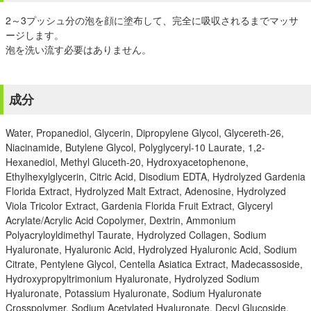
2～3プッシュ分の泡を顔に塗布して、完全に吸収されるまでマッサ
ージします。
泡を洗い流す必要はありません。
成分
Water, Propanediol, Glycerin, Dipropylene Glycol, Glycereth-26,
Niacinamide, Butylene Glycol, Polyglyceryl-10 Laurate, 1,2-
Hexanediol, Methyl Gluceth-20, Hydroxyacetophenone,
Ethylhexylglycerin, Citric Acid, Disodium EDTA, Hydrolyzed Gardenia
Florida Extract, Hydrolyzed Malt Extract, Adenosine, Hydrolyzed
Viola Tricolor Extract, Gardenia Florida Fruit Extract, Glyceryl
Acrylate/Acrylic Acid Copolymer, Dextrin, Ammonium
Polyacryloyldimethyl Taurate, Hydrolyzed Collagen, Sodium
Hyaluronate, Hyaluronic Acid, Hydrolyzed Hyaluronic Acid, Sodium
Citrate, Pentylene Glycol, Centella Asiatica Extract, Madecassoside,
Hydroxypropyltrimonium Hyaluronate, Hydrolyzed Sodium
Hyaluronate, Potassium Hyaluronate, Sodium Hyaluronate
Crosspolymer, Sodium Acetylated Hyaluronate, Decyl Glucoside,