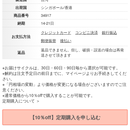
出荷国
シンガポール/香港
商品番号
34917
納期
14-21日
クレジットカード
コンビニ決済
銀行振込
お支払方法
郵便振替
後払い
返品できません。但し、破損・誤送の場合は再発
返品
送させて頂きます
※お届けサイクルは、30日・60日・90日毎から選択が可能です。
※解約は注文予定日の前日までに、マイページよりお手続きしてくだ
さい。
※「円相場の変動」より価格が変更になる場合がございますのでご注
意ください。
※通常価格から10％offで購入することが可能です。
定期購入について ＞
【10％off】定期購入を申し込む