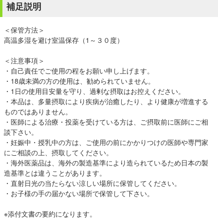
補足説明
＜保管方法＞
高温多湿を避け室温保存（1～３０度）
＜注意事項＞
・自己責任でご使用の程をお願い申し上げます。
・18歳未満の方の使用は、勧められていません。
・1日の使用目安量を守り、過剰な摂取はお控えください。
・本品は、多量摂取により疾病が治癒したり、より健康が増進する
ものではありません。
・医師による治療・投薬を受けている方は、ご摂取前に医師にご相
談下さい。
・妊娠中・授乳中の方は、ご使用の前にかかりつけの医師や専門家
にご相談の上、摂取してください。
・海外医薬品は、海外の製造基準により造られているため日本の製
造基準とは違うことがあります。
・直射日光の当たらない涼しい場所に保管してください。
・お子様の手の届かない場所で保管して下さい。
※添付文書の要約になります。