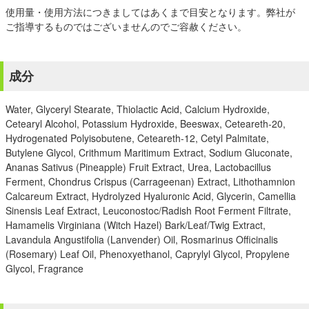
使用量・使用方法につきましてはあくまで目安となります。弊社が
ご指導するものではございませんのでご容赦ください。
成分
Water, Glyceryl Stearate, Thiolactic Acid, Calcium Hydroxide,
Cetearyl Alcohol, Potassium Hydroxide, Beeswax, Ceteareth-20,
Hydrogenated Polyisobutene, Ceteareth-12, Cetyl Palmitate,
Butylene Glycol, Crithmum Maritimum Extract, Sodium Gluconate,
Ananas Sativus (Pineapple) Fruit Extract, Urea, Lactobacillus
Ferment, Chondrus Crispus (Carrageenan) Extract, Lithothamnion
Calcareum Extract, Hydrolyzed Hyaluronic Acid, Glycerin, Camellia
Sinensis Leaf Extract, Leuconostoc/Radish Root Ferment Filtrate,
Hamamelis Virginiana (Witch Hazel) Bark/Leaf/Twig Extract,
Lavandula Angustifolia (Lanvender) Oil, Rosmarinus Officinalis
(Rosemary) Leaf Oil, Phenoxyethanol, Caprylyl Glycol, Propylene
Glycol, Fragrance