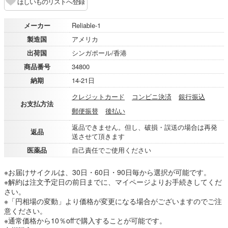
ほしいものリストへ登録
メーカー
Reliable-1
製造国
アメリカ
出荷国
シンガポール/香港
商品番号
34800
納期
14-21日
クレジットカード
コンビニ決済
銀行振込
お支払方法
郵便振替
後払い
返品できません。但し、破損・誤送の場合は再発
返品
送させて頂きます
医薬品
自己責任でご使用ください
※お届けサイクルは、30日・60日・90日毎から選択が可能です。
※解約は注文予定日の前日までに、マイページよりお手続きしてくだ
さい。
※「円相場の変動」より価格が変更になる場合がございますのでご注
意ください。
※通常価格から10％offで購入することが可能です。