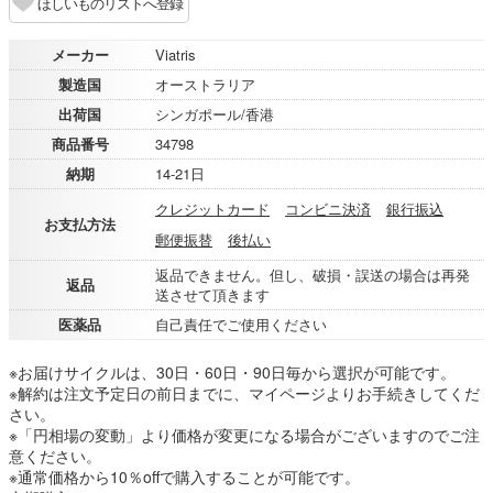
ほしいものリストへ登録
メーカー
Viatris
製造国
オーストラリア
出荷国
シンガポール/香港
商品番号
34798
納期
14-21日
クレジットカード
コンビニ決済
銀行振込
お支払方法
郵便振替
後払い
返品できません。但し、破損・誤送の場合は再発
返品
送させて頂きます
医薬品
自己責任でご使用ください
※お届けサイクルは、30日・60日・90日毎から選択が可能です。
※解約は注文予定日の前日までに、マイページよりお手続きしてくだ
さい。
※「円相場の変動」より価格が変更になる場合がございますのでご注
意ください。
※通常価格から10％offで購入することが可能です。