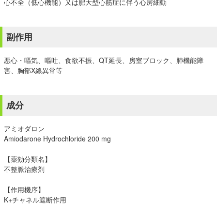
心不全（低心機能）又は肥大型心筋症に伴う心房細動
副作用
悪心・嘔気、嘔吐、食欲不振、QT延長、房室ブロック、肺機能障
害、胸部X線異常等
成分
アミオダロン
Amiodarone Hydrochloride 200 mg
【薬効分類名】
不整脈治療剤
【作用機序】
K+チャネル遮断作用