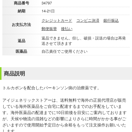
商品番号
34797
納期
14-21日
クレジットカード
コンビニ決済
銀行振込
お支払方法
郵便振替
後払い
返品できません。但し、破損・誤送の場合は再発
返品
送させて頂きます
医薬品
自己責任でご使用ください
商品説明
トルカポンを配合したパーキンソン病の治療薬です。
アイジェネリックストアーは、送料無料で海外の正規代理店が販売
している海外医薬品をご自宅に配達するまでのお手配をしていま
す。海外医薬品の配達までに10日前後を目安にご案内しております
が、天候や物流の混雑などの影響によりさらに時間がかかる事がご
ざいますので使用開始予定日から余裕をもって注文操作お願いいた
します。