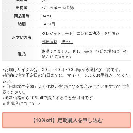
出荷国
シンガポール/香港
商品番号
34790
納期
14-21日
クレジットカード
コンビニ決済
銀行振込
お支払方法
郵便振替
後払い
返品できません。但し、破損・誤送の場合は再発
返品
送させて頂きます
※お届けサイクルは、30日・60日・90日毎から選択が可能です。
※解約は注文予定日の前日までに、マイページよりお手続きしてくだ
さい。
※「円相場の変動」より価格が変更になる場合がございますのでご注
意ください。
※通常価格から10％offで購入することが可能です。
定期購入について ＞
【10％off】定期購入を申し込む