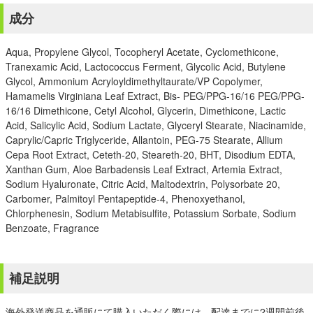
成分
Aqua, Propylene Glycol, Tocopheryl Acetate, Cyclomethicone,
Tranexamic Acid, Lactococcus Ferment, Glycolic Acid, Butylene
Glycol, Ammonium Acryloyldimethyltaurate/VP Copolymer,
Hamamelis Virginiana Leaf Extract, Bis- PEG/PPG-16/16 PEG/PPG-
16/16 Dimethicone, Cetyl Alcohol, Glycerin, Dimethicone, Lactic
Acid, Salicylic Acid, Sodium Lactate, Glyceryl Stearate, Niacinamide,
Caprylic/Capric Triglyceride, Allantoin, PEG-75 Stearate, Allium
Cepa Root Extract, Ceteth-20, Steareth-20, BHT, Disodium EDTA,
Xanthan Gum, Aloe Barbadensis Leaf Extract, Artemia Extract,
Sodium Hyaluronate, Citric Acid, Maltodextrin, Polysorbate 20,
Carbomer, Palmitoyl Pentapeptide-4, Phenoxyethanol,
Chlorphenesin, Sodium Metabisulfite, Potassium Sorbate, Sodium
Benzoate, Fragrance
補足説明
海外発送商品を通販にて購入いただく際には、配達までに2週間前後