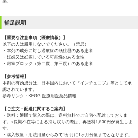
薬）
補足説明
【重要な注意事項（医療情報）】
以下の人は服用しないでください。（禁忌）
・本剤の成分に対し過敏症の既往歴のある患者
・妊婦又は妊娠している可能性のある女性
・房室ブロック（第二度、第三度）のある患者
【参考情報】
本剤の有効成分は、日本国内において『インチュニブ』等として承
認されています。
参考リンク：
KEGG 医療用医薬品情報
【ご注文・配送に関するご案内】
・送料：通販で購入の際は、送料無料でご自宅へ配達しておりま
す。※長期不在等による持ち戻りの際は、再送料1,500円が発生しま
す。
・購入数量：用法用量からみて1か月に1ヶ月分量までとなります。