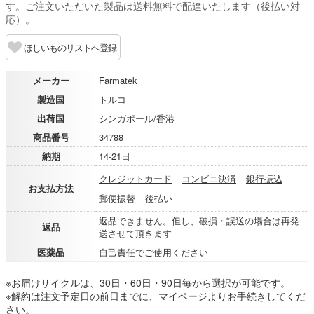
す。ご注文いただいた製品は送料無料で配達いたします（後払い対
応）。
ほしいものリストへ登録
メーカー
Farmatek
製造国
トルコ
出荷国
シンガポール/香港
商品番号
34788
納期
14-21日
クレジットカード
コンビニ決済
銀行振込
お支払方法
郵便振替
後払い
返品できません。但し、破損・誤送の場合は再発
返品
送させて頂きます
医薬品
自己責任でご使用ください
※お届けサイクルは、30日・60日・90日毎から選択が可能です。
※解約は注文予定日の前日までに、マイページよりお手続きしてくだ
さい。