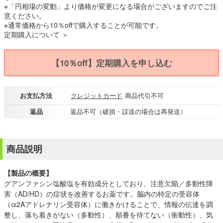
※「円相場の変動」より価格が変更になる場合がございますのでご注
意ください。
※通常価格から10％offで購入することが可能です。
定期購入について ＞
【10％off】定期購入を申し込む
お支払方法
クレジットカード
商品代引不可
返品
返品不可（破損・誤送の場合は再発送）
商品説明
【製品の概要】
グアンファシン塩酸塩を有効成分としており、注意欠陥／多動性障
害（AD/HD）の症状を改善するお薬です。脳内の特定の受容体
（α2Aアドレナリン受容体）に働きかけることで、情報の伝達を調
整し、落ち着きがない（多動性）、順番を待てない（衝動性）、気