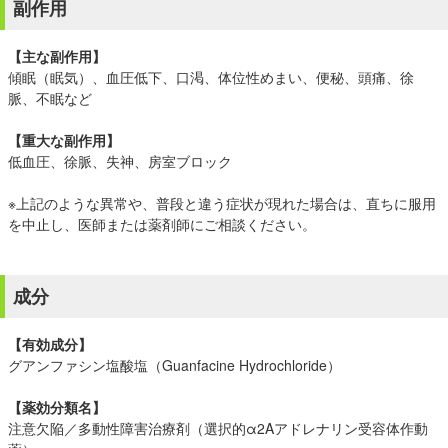
副作用
【主な副作用】
傾眠（眠気）、血圧低下、口渇、体位性めまい、便秘、頭痛、徐
脈、不眠など
【重大な副作用】
低血圧、徐脈、失神、房室ブロック
※上記のような異常や、普段と違う症状が現れた場合は、直ちに服用
を中止し、医師または薬剤師にご相談ください。
成分
【有効成分】
グアンファシン塩酸塩（Guanfacine Hydrochloride）
【薬効分類名】
注意欠陥／多動性障害治療剤（選択的α2Aアドレナリン受容体作動