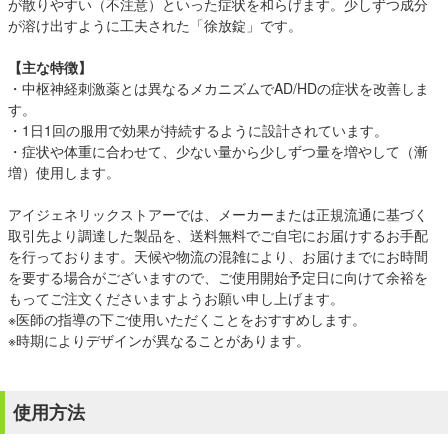
が散りやすい（不注意）といった症状を和らげます。少しずつ成分
が溶け出すように工夫された「徐放錠」です。
【主な特徴】
・中枢神経刺激薬とは異なるメカニズムでAD/HDの症状を改善しま
す。
・1日1回の服用で効果が持続するように設計されています。
・症状や体重に合わせて、少ない量から少しずつ量を増やして（漸
増）使用します。
アイジェネリックストアーでは、メーカーまたは正規流通に基づく
取引先より調達した製品を、送料無料でご自宅にお届けするお手配
を行っております。天候や物流の混雑により、お届けまでにお時間
を要する場合がございますので、ご使用開始予定日に向けて余裕を
もってご注文くださいますようお願い申し上げます。
※医師の指導の下ご使用いただくことをおすすめします。
※時期によりデザインが異なることがあります。
使用方法