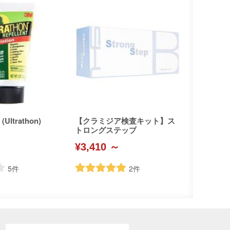
ltrathon)
【クラミジア検査キット】ス
トロングステップ
¥3,410 ～
5
件
2
件