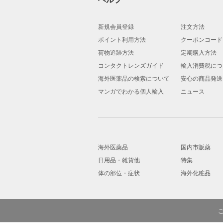
新規会員登録
注文方法
ポイント利用方法
クーポンコード
荷物追跡方法
定期購入方法
コンタクトレンズガイド
輸入消費税につ
海外医薬品の検索について
安心の商品発送
マンガでわかる個人輸入
ニュース
海外医薬品
国内市販薬
日用品・雑貨他
特集
体の部位・症状
海外化粧品