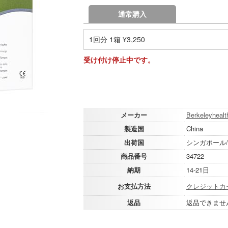
通常購入
1回分 1箱 ¥3,250
受け付け停止中です。
メーカー
Berkeleyhealt
製造国
China
出荷国
シンガポール
商品番号
34722
納期
14-21日
お支払方法
クレジットカ
返品
返品できませ