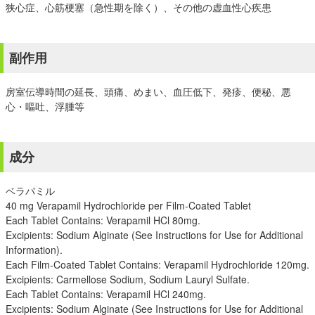
狭心症、心筋梗塞（急性期を除く）、その他の虚血性心疾患
副作用
房室伝導時間の延長、頭痛、めまい、血圧低下、発疹、便秘、悪
心・嘔吐、浮腫等
成分
ベラパミル
40 mg Verapamil Hydrochloride per Film-Coated Tablet
Each Tablet Contains: Verapamil HCl 80mg.
Excipients: Sodium Alginate (See Instructions for Use for Additional
Information).
Each Film-Coated Tablet Contains: Verapamil Hydrochloride 120mg.
Excipients: Carmellose Sodium, Sodium Lauryl Sulfate.
Each Tablet Contains: Verapamil HCl 240mg.
Excipients: Sodium Alginate (See Instructions for Use for Additional