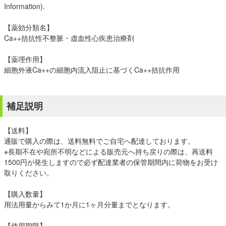
Information).
【薬効分類名】
Ca++拮抗性不整脈・虚血性心疾患治療剤
【薬理作用】
細胞外液Ca++の細胞内流入阻止に基づくCa++拮抗作用
補足説明
【送料】
通販で購入の際は、送料無料でご自宅へ配達しております。
※長期不在や宛所不明などによる販売元へ持ち戻りの際は、再送料
1500円が発生しますので必ず配達業者の保管期間内に荷物をお受け
取りください。
【購入数量】
用法用量からみて1か月に1ヶ月分量までとなります。
【使用期限】