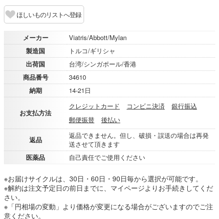
ほしいものリストへ登録
メーカー
Viatris/Abbott/Mylan
製造国
トルコ/ギリシャ
出荷国
台湾/シンガポール/香港
商品番号
34610
納期
14-21日
クレジットカード
コンビニ決済
銀行振込
お支払方法
郵便振替
後払い
返品できません。但し、破損・誤送の場合は再発
返品
送させて頂きます
医薬品
自己責任でご使用ください
※お届けサイクルは、30日・60日・90日毎から選択が可能です。
※解約は注文予定日の前日までに、マイページよりお手続きしてくだ
さい。
※「円相場の変動」より価格が変更になる場合がございますのでご注
意ください。