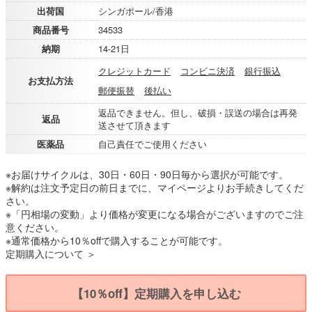
出荷国
シンガポール/香港
商品番号
34533
納期
14-21日
クレジットカード
コンビニ決済
銀行振込
お支払方法
郵便振替
後払い
返品できません。但し、破損・誤送の場合は再発
返品
送させて頂きます
医薬品
自己責任でご使用ください
※お届けサイクルは、30日・60日・90日毎から選択が可能です。
※解約は注文予定日の前日までに、マイページよりお手続きしてくだ
さい。
※「円相場の変動」より価格が変更になる場合がございますのでご注
意ください。
※通常価格から10％offで購入することが可能です。
定期購入について ＞
【10％off】定期購入を申し込む