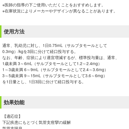
※医師の指導の下ご使用いただくことをおすすめします。
※在庫状況によりメーカーやデザインが異なることがあります。
使用方法
通常、乳幼児に対し、1日0.75mL（サルブタモールとして
0.3mg）/kgを3回に分けて経口投与する。
なお、年齢、症状により適宜増減するが、標準投与量は、通常、
1歳未満 3～6mL（サルブタモールとして1.2～2.4mg）
1～3歳未満 6～9mL（サルブタモールとして2.4～3.6mg）
3～5歳未満 9～15mL（サルブタモールとして3.6～6mg）
を1日量とし、1日3回に分けて経口投与する。
効果効能
【適応症】
下記疾患にもとづく気管支痙攣の緩解
気管支喘息