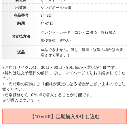
出荷国
シンガポール/香港
商品番号
34432
納期
14-21日
クレジットカード
コンビニ決済
銀行振込
お支払方法
郵便振替
後払い
返品できません。但し、破損・誤送の場合は再発
返品
送させて頂きます
※お届けサイクルは、30日・60日・90日毎から選択が可能です。
※解約は注文予定日の前日までに、マイページよりお手続きしてくだ
さい。
※「円相場の変動」より価格が変更になる場合がございますのでご注
意ください。
※通常価格から10％offで購入することが可能です。
定期購入について ＞
【10％off】定期購入を申し込む