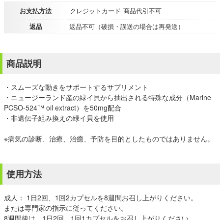
お支払方法
クレジットカード
商品代引不可
返品
返品不可（破損・誤送の場合は再発送）
商品説明
・スムーズな動きをサポートするサプリメント
・ニュージーランド産の緑イ貝から抽出される特殊な成分（Marine
PCSO-524™ oil extract）を50mg配合
・非遺伝子組み換えの緑イ貝を使用
※病気の診断、治療、治癒、予防を目的としたものではありません。
使用方法
成人： 1日2回、1回2カプセルを8週間お召し上がりください。
または専門家の指示に従ってください。
8週間後は、1日2回、1回1カプセルをお召し上がりください。