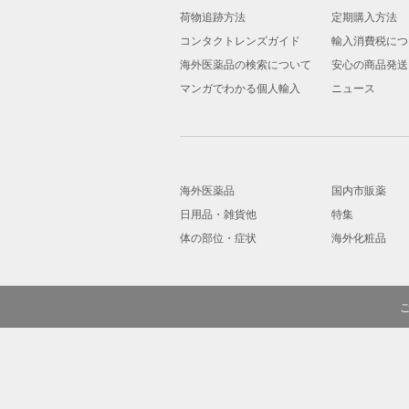
荷物追跡方法
定期購入方法
コンタクトレンズガイド
輸入消費税につ
海外医薬品の検索について
安心の商品発送
マンガでわかる個人輸入
ニュース
海外医薬品
国内市販薬
日用品・雑貨他
特集
体の部位・症状
海外化粧品