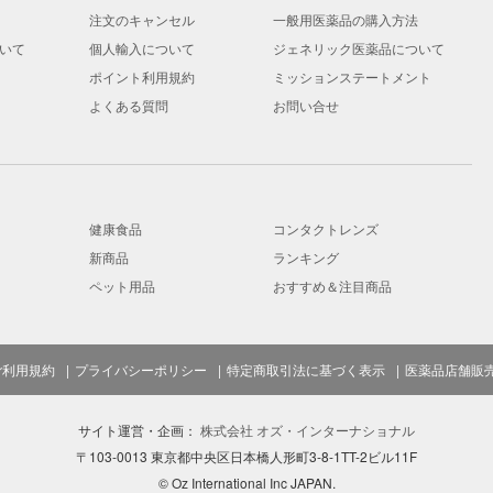
注文のキャンセル
一般用医薬品の購入方法
いて
個人輸入について
ジェネリック医薬品について
ポイント利用規約
ミッションステートメント
よくある質問
お問い合せ
健康食品
コンタクトレンズ
新商品
ランキング
ペット用品
おすすめ＆注目商品
ご利用規約
プライバシーポリシー
特定商取引法に基づく表示
医薬品店舗販
サイト運営・企画：
株式会社 オズ・インターナショナル
〒103-0013 東京都中央区日本橋人形町3-8-1TT-2ビル11F
© Oz International Inc JAPAN.