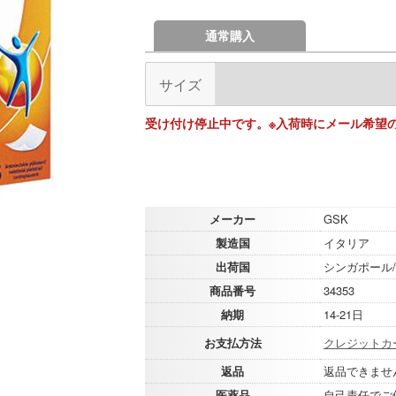
通常購入
サイズ
受け付け停止中です。※入荷時にメール希望
メーカー
GSK
製造国
イタリア
出荷国
シンガポール
商品番号
34353
納期
14-21日
お支払方法
クレジットカ
返品
返品できませ
医薬品
自己責任でご