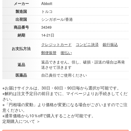
メーカー
Abbott
製造国
トルコ
出荷国
シンガポール/香港
商品番号
34349
納期
14-21日
クレジットカード
コンビニ決済
銀行振込
お支払方法
郵便振替
後払い
返品できません。但し、破損・誤送の場合は再発
返品
送させて頂きます
医薬品
自己責任でご使用ください
※お届けサイクルは、30日・60日・90日毎から選択が可能です。
※解約は注文予定日の前日までに、マイページよりお手続きしてくだ
さい。
※「円相場の変動」より価格が変更になる場合がございますのでご注
意ください。
※通常価格から10％offで購入することが可能です。
定期購入について ＞