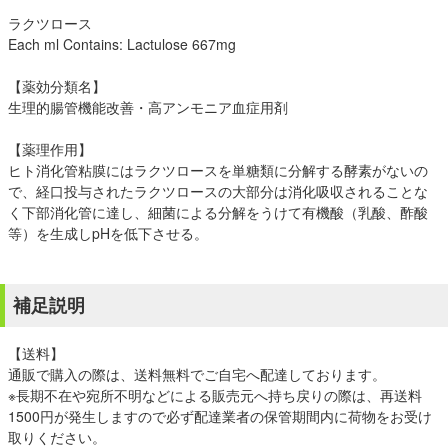
ラクツロース
Each ml Contains: Lactulose 667mg
【薬効分類名】
生理的腸管機能改善・高アンモニア血症用剤
【薬理作用】
ヒト消化管粘膜にはラクツロースを単糖類に分解する酵素がないの
で、経口投与されたラクツロースの大部分は消化吸収されることな
く下部消化管に達し、細菌による分解をうけて有機酸（乳酸、酢酸
等）を生成しpHを低下させる。
補足説明
【送料】
通販で購入の際は、送料無料でご自宅へ配達しております。
※長期不在や宛所不明などによる販売元へ持ち戻りの際は、再送料
1500円が発生しますので必ず配達業者の保管期間内に荷物をお受け
取りください。