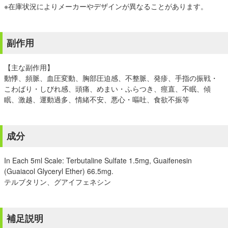
※在庫状況によりメーカーやデザインが異なることがあります。
副作用
【主な副作用】
動悸、頻脈、血圧変動、胸部圧迫感、不整脈、発疹、手指の振戦・
こわばり・しびれ感、頭痛、めまい・ふらつき、痙直、不眠、傾
眠、激越、運動過多、情緒不安、悪心・嘔吐、食欲不振等
成分
In Each 5ml Scale: Terbutaline Sulfate 1.5mg, Guaifenesin
(Guaiacol Glyceryl Ether) 66.5mg.
テルブタリン、グアイフェネシン
補足説明