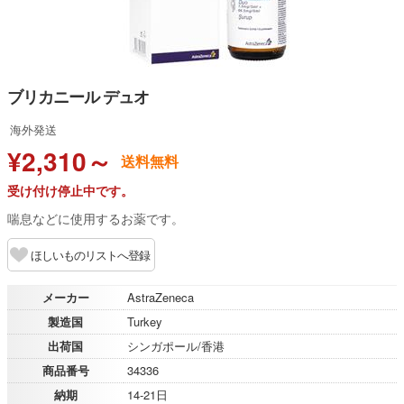
ブリカニール デュオ
海外発送
¥2,310～
送料無料
受け付け停止中です。
喘息などに使用するお薬です。
ほしいものリストへ登録
メーカー
AstraZeneca
製造国
Turkey
出荷国
シンガポール/香港
商品番号
34336
納期
14-21日