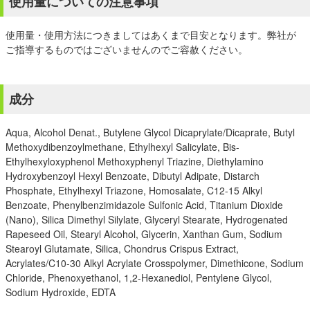
使用量についての注意事項
使用量・使用方法につきましてはあくまで目安となります。弊社が
ご指導するものではございませんのでご容赦ください。
成分
Aqua, Alcohol Denat., Butylene Glycol Dicaprylate/Dicaprate, Butyl
Methoxydibenzoylmethane, Ethylhexyl Salicylate, Bis-
Ethylhexyloxyphenol Methoxyphenyl Triazine, Diethylamino
Hydroxybenzoyl Hexyl Benzoate, Dibutyl Adipate, Distarch
Phosphate, Ethylhexyl Triazone, Homosalate, C12-15 Alkyl
Benzoate, Phenylbenzimidazole Sulfonic Acid, Titanium Dioxide
(Nano), Silica Dimethyl Silylate, Glyceryl Stearate, Hydrogenated
Rapeseed Oil, Stearyl Alcohol, Glycerin, Xanthan Gum, Sodium
Stearoyl Glutamate, Silica, Chondrus Crispus Extract,
Acrylates/C10-30 Alkyl Acrylate Crosspolymer, Dimethicone, Sodium
Chloride, Phenoxyethanol, 1,2-Hexanediol, Pentylene Glycol,
Sodium Hydroxide, EDTA