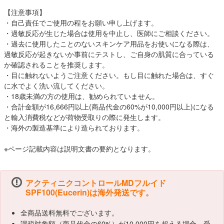
【注意事項】
・自己責任でご使用の程をお願い申し上げます。
・過敏反応が生じた場合は使用を中止し、医師にご相談ください。
・過去に使用したことのないスキンケア用品をお使いになる際は、
過敏反応が起きないか事前にテストし、ご自身の肌質に合っている
か確認されることを推奨します。
・目に触れないようご注意ください。もし目に触れた場合は、すぐ
に水でよく洗い流してください。
・18歳未満の方の使用は、勧められていません。
・合計金額が16,666円以上(商品代金の60%が10,000円以上)になる
と輸入消費税などが荷物受取りの際に発生します。
・海外の製造基準により造られております。
※ページ記載内容は説明文書の要約となります。
アクティニクコントロールMDフルイド
SPF100(Eucerin)は海外発送です。
全商品送料無料でございます。
課税対象額（商品代金の60%）が10,000円を超える場合、受