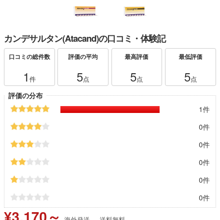
カンデサルタン(Atacand)の口コミ・体験記
口コミの総件数
評価の平均
最高評価
最低評価
1
5
5
5
件
点
点
点
評価の分布
1件
0件
0件
0件
0件
0件
¥3,170～
海外発送
送料無料