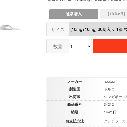
通常購入
【10％of
サイズ
数量
メーカー
neutec
製造国
トルコ
出荷国
シンガポール
商品番号
34212
納期
14-21日
お支払方法
クレジットカ