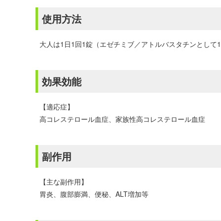
使用方法
大人は1日1回1錠（エゼチミブ／アトルバスタチンとして10m
効果効能
【適応症】
高コレステロール血症、家族性高コレステロール血症
副作用
【主な副作用】
胃炎、腹部膨満、便秘、ALT増加等