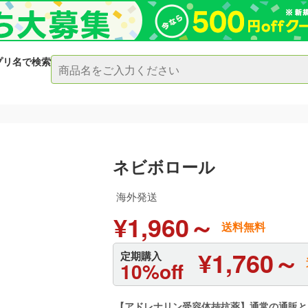
プリ名で検索
ネビボロール
海外発送
¥1,960～
送料無料
¥1,760～
定期購入
10%off
【アドレナリン受容体拮抗薬】通常の通販と