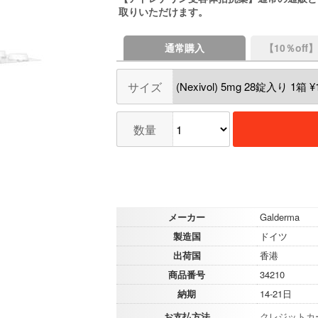
取りいただけます。
通常購入
【10％of
サイズ
数量
メーカー
Galderma
製造国
ドイツ
出荷国
香港
商品番号
34210
納期
14-21日
お支払方法
クレジットカ