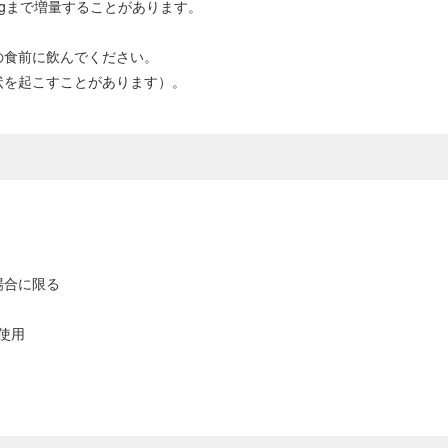
mgまで増量することがあります。
の食前に飲んでください。
状を起こすことがあります）。
場合に限る
使用