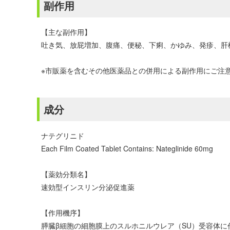
副作用
【主な副作用】
吐き気、放屁増加、腹痛、便秘、下痢、かゆみ、発疹、肝
※市販薬を含むその他医薬品との併用による副作用にご注
成分
ナテグリニド
Each Film Coated Tablet Contains: Nateglinide 60mg
【薬効分類名】
速効型インスリン分泌促進薬
【作用機序】
膵臓β細胞の細胞膜上のスルホニルウレア（SU）受容体に