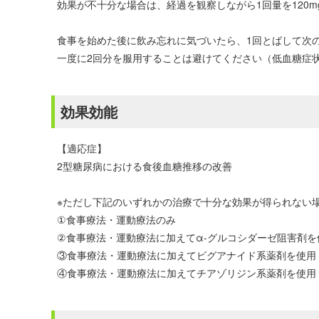
効果が不十分な場合は、経過を観察しながら1回量を120
食事を始めた後に飲み忘れに気づいたら、1回とばして次
一度に2回分を服用することは避けてください（低血糖症
効果効能
【適応症】
2型糖尿病における食後血糖推移の改善
※ただし下記のいずれかの治療で十分な効果が得られない
①食事療法・運動療法のみ
②食事療法・運動療法に加えてα-グルコシダーゼ阻害剤を
③食事療法・運動療法に加えてビグアナイド系薬剤を使用
④食事療法・運動療法に加えてチアゾリジン系薬剤を使用