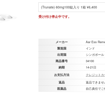
(Trunate) 60mg100錠入り 1箱 ¥6,400
受け付け停止中です。
メーカー
Aar Ess Remed
製造国
インド
出荷国
シンガポール
商品番号
34100
納期
14-21日
お支払方法
クレジットカ
返品
返品できませ
医薬品
自己責任でご