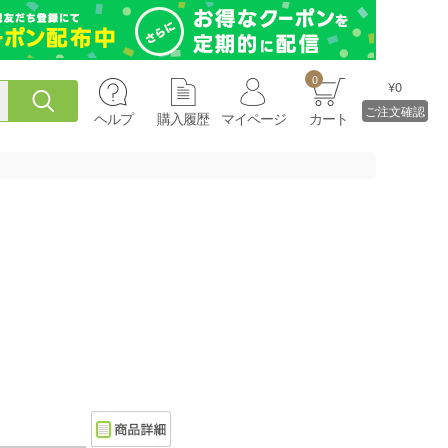
0
¥0
ご注文確認
ヘルプ
購入履歴
マイページ
カート