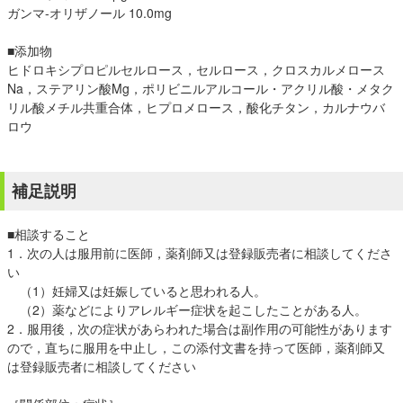
ガンマ-オリザノール 10.0mg
■添加物
ヒドロキシプロピルセルロース，セルロース，クロスカルメロース
Na，ステアリン酸Mg，ポリビニルアルコール・アクリル酸・メタク
リル酸メチル共重合体，ヒプロメロース，酸化チタン，カルナウバ
ロウ
補足説明
■相談すること
1．次の人は服用前に医師，薬剤師又は登録販売者に相談してくださ
い
（1）妊婦又は妊娠していると思われる人。
（2）薬などによりアレルギー症状を起こしたことがある人。
2．服用後，次の症状があらわれた場合は副作用の可能性があります
ので，直ちに服用を中止し，この添付文書を持って医師，薬剤師又
は登録販売者に相談してください