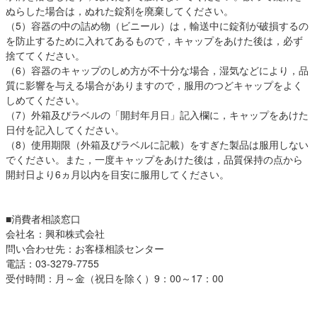
ぬらした場合は，ぬれた錠剤を廃棄してください。
（5）容器の中の詰め物（ビニール）は，輸送中に錠剤が破損するの
を防止するために入れてあるもので，キャップをあけた後は，必ず
捨ててください。
（6）容器のキャップのしめ方が不十分な場合，湿気などにより，品
質に影響を与える場合がありますので，服用のつどキャップをよく
しめてください。
（7）外箱及びラベルの「開封年月日」記入欄に，キャップをあけた
日付を記入してください。
（8）使用期限（外箱及びラベルに記載）をすぎた製品は服用しない
でください。また，一度キャップをあけた後は，品質保持の点から
開封日より6ヵ月以内を目安に服用してください。
■消費者相談窓口
会社名：興和株式会社
問い合わせ先：お客様相談センター
電話：03-3279-7755
受付時間：月～金（祝日を除く）9：00～17：00