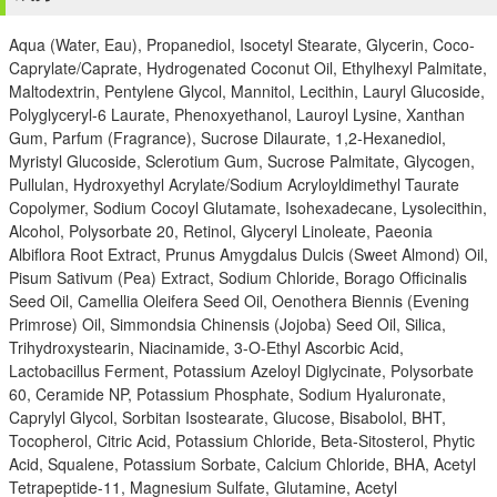
Aqua (Water, Eau), Propanediol, Isocetyl Stearate, Glycerin, Coco-
Caprylate/Caprate, Hydrogenated Coconut Oil, Ethylhexyl Palmitate,
Maltodextrin, Pentylene Glycol, Mannitol, Lecithin, Lauryl Glucoside,
Polyglyceryl-6 Laurate, Phenoxyethanol, Lauroyl Lysine, Xanthan
Gum, Parfum (Fragrance), Sucrose Dilaurate, 1,2-Hexanediol,
Myristyl Glucoside, Sclerotium Gum, Sucrose Palmitate, Glycogen,
Pullulan, Hydroxyethyl Acrylate/Sodium Acryloyldimethyl Taurate
Copolymer, Sodium Cocoyl Glutamate, Isohexadecane, Lysolecithin,
Alcohol, Polysorbate 20, Retinol, Glyceryl Linoleate, Paeonia
Albiflora Root Extract, Prunus Amygdalus Dulcis (Sweet Almond) Oil,
Pisum Sativum (Pea) Extract, Sodium Chloride, Borago Officinalis
Seed Oil, Camellia Oleifera Seed Oil, Oenothera Biennis (Evening
Primrose) Oil, Simmondsia Chinensis (Jojoba) Seed Oil, Silica,
Trihydroxystearin, Niacinamide, 3-O-Ethyl Ascorbic Acid,
Lactobacillus Ferment, Potassium Azeloyl Diglycinate, Polysorbate
60, Ceramide NP, Potassium Phosphate, Sodium Hyaluronate,
Caprylyl Glycol, Sorbitan Isostearate, Glucose, Bisabolol, BHT,
Tocopherol, Citric Acid, Potassium Chloride, Beta-Sitosterol, Phytic
Acid, Squalene, Potassium Sorbate, Calcium Chloride, BHA, Acetyl
Tetrapeptide-11, Magnesium Sulfate, Glutamine, Acetyl