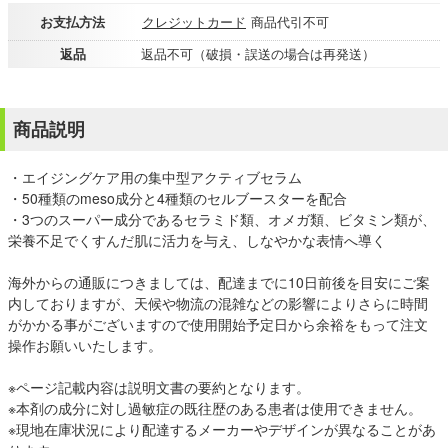
お支払方法
クレジットカード
商品代引不可
返品
返品不可（破損・誤送の場合は再発送）
商品説明
・エイジングケア用の集中型アクティブセラム
・50種類のmeso成分と4種類のセルブースターを配合
・3つのスーパー成分であるセラミド類、オメガ類、ビタミン類が、
栄養不足でくすんだ肌に活力を与え、しなやかな表情へ導く
海外からの通販につきましては、配達までに10日前後を目安にご案
内しておりますが、天候や物流の混雑などの影響によりさらに時間
がかかる事がございますので使用開始予定日から余裕をもって注文
操作お願いいたします。
※ページ記載内容は説明文書の要約となります。
※本剤の成分に対し過敏症の既往歴のある患者は使用できません。
※現地在庫状況により配達するメーカーやデザインが異なることがあ