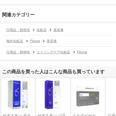
関連カテゴリー
日用品・雑貨他
化粧品
美容液
海外化粧品
Filorga
美容液
日用品・雑貨他
エイジングケア化粧品
Filorga
この商品を買った人はこんな商品も買っています
ゼオスキン デイ
ゼオスキン バラ
ミルクピール
リポ