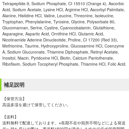
Tetrapeptide-9, Sodium Phosphate, CI 15510 (Orange 4), Ascorbic
Acid, Sodium Acetate, Lysine HCl, Arginine HCl, Ascorbyl Palmitate,
Alanine, Histidine HCl, Valine, Leucine, Threonine, Isoleucine,
Tryptophan, Phenylalanine, Tyrosine, Glycine, Polysorbate 80,
Glucomannan, Serine, Cystine, Cyanocobalamin, Glutathione,
Asparagine, Aspartic Acid, Ornithine HCl, Glutamic Acid,
Nicotinamide Adenine Dinucleotide, Proline, CI 17200 (Red 33),
Methionine, Taurine, Hydroxyproline, Glucosamine HCl, Coenzyme
A, Sodium Glucuronate, Thiamine Diphosphate, Retinyl Acetate,
Inositol, Niacin, Pyridoxine HCl, Biotin, Calcium Pantothenate,
Riboflavin, Sodium Tocopheryl Phosphate, Thiamine HCl, Folic Acid.
補足説明
【保管方法】
高温多湿を避けて保管してください。
【送料】
送料無料で配達しております。※長期不在や宛所不明などによる発送
元へ持ち戻りの際は、再送料1500円が発生しますので必ず保管期間