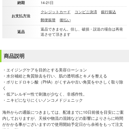
納期
14-21日
クレジットカード
コンビニ決済
銀行振込
お支払方法
郵便振替
後払い
返品できません。但し、破損・誤送の場合は再発
返品
送させて頂きます
商品説明
・エイジングケアを目的とする美容ローション
・水分補給と角質除去を行い、肌の透明感とキメを整える
・ポリヒドロキシ酸（PHA）がくすみや古い角質をやさしく取り除
く
・低アレルギー性で刺激が少なく、非感作性。
・ニキビになりにくいノンコメドジェニック
海外からの通販につきましては、配達までに10日前後を目安にご案
内しておりますが、天候や物流の混雑などの影響によりさらに時間
がかかる事がございますので使用開始予定日から余裕をもって注文