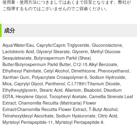
使用量・使用方法につきましてはあくまで目安となります。弊社が
ご指導するものではございませんのでご容赦ください。
成分
Aqua/Water/Eau, Caprylic/Capric Triglyceride, Gluconolactone,
Lactobionic Acid, Glyceryl Stearate, Glycerin, Methyl Glucose
Sesquistearate, Butyrospermum Parkii (Shea)
Butter/Butyrospermum Parkii Butter, C12-15 Alkyl Benzoate,
Ethylhexyl Palmitate, Cetyl Alcohol, Dimethicone, Phenoxyethanol,
Xanthan Gum, Polyacrylate Crosspolymer-6, Sodium Hydroxide,
Mica, Caprylyl Glycol, Panthenol, C.I.77891/Titanium Dioxide,
Ethylhexylglycerin, Stearic Acid, Allantoin, Bisabolol, Disodium
EDTA, Hexylene Glycol, Tocopheryl Acetate, Camellia Sinensis Leaf
Extract, Chamomilla Recutita (Matricaria) Flower
Extract/Chamomilla Recutita Flower Extract, T-Butyl Alcohol,
Tetrahexyldecyl Ascorbate, Sodium Hyaluronate, Citric Acid,
Myristoyl Pentapeptide-11, Myristoyl Pentapeptide-8.