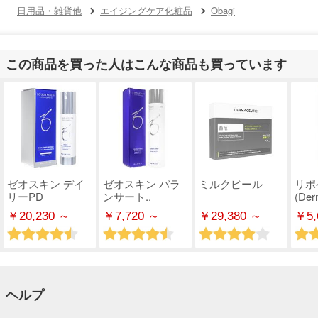
日用品・雑貨他
エイジングケア化粧品
Obagi
この商品を買った人はこんな商品も買っています
ゼオスキン デイ
ゼオスキン バラ
ミルクピール
リポ
リーPD
ンサート..
(Derm
￥20,230 ～
￥7,720 ～
￥29,380 ～
￥5,
ヘルプ