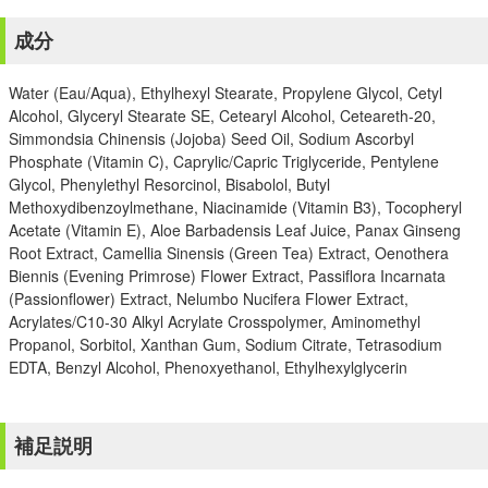
成分
Water (Eau/Aqua), Ethylhexyl Stearate, Propylene Glycol, Cetyl
Alcohol, Glyceryl Stearate SE, Cetearyl Alcohol, Ceteareth-20,
Simmondsia Chinensis (Jojoba) Seed Oil, Sodium Ascorbyl
Phosphate (Vitamin C), Caprylic/Capric Triglyceride, Pentylene
Glycol, Phenylethyl Resorcinol, Bisabolol, Butyl
Methoxydibenzoylmethane, Niacinamide (Vitamin B3), Tocopheryl
Acetate (Vitamin E), Aloe Barbadensis Leaf Juice, Panax Ginseng
Root Extract, Camellia Sinensis (Green Tea) Extract, Oenothera
Biennis (Evening Primrose) Flower Extract, Passiflora Incarnata
(Passionflower) Extract, Nelumbo Nucifera Flower Extract,
Acrylates/C10-30 Alkyl Acrylate Crosspolymer, Aminomethyl
Propanol, Sorbitol, Xanthan Gum, Sodium Citrate, Tetrasodium
EDTA, Benzyl Alcohol, Phenoxyethanol, Ethylhexylglycerin
補足説明