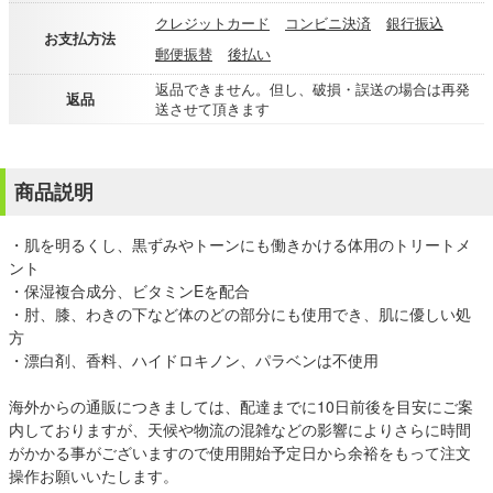
クレジットカード
コンビニ決済
銀行振込
お支払方法
郵便振替
後払い
返品できません。但し、破損・誤送の場合は再発
返品
送させて頂きます
商品説明
・肌を明るくし、黒ずみやトーンにも働きかける体用のトリートメ
ント
・保湿複合成分、ビタミンEを配合
・肘、膝、わきの下など体のどの部分にも使用でき、肌に優しい処
方
・漂白剤、香料、ハイドロキノン、パラベンは不使用
海外からの通販につきましては、配達までに10日前後を目安にご案
内しておりますが、天候や物流の混雑などの影響によりさらに時間
がかかる事がございますので使用開始予定日から余裕をもって注文
操作お願いいたします。