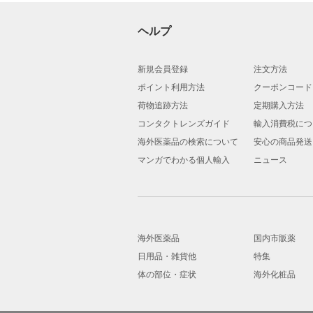
ヘルプ
新規会員登録
注文方法
ポイント利用方法
クーポンコード
荷物追跡方法
定期購入方法
コンタクトレンズガイド
輸入消費税につ
海外医薬品の検索について
安心の商品発送
マンガでわかる個人輸入
ニュース
海外医薬品
国内市販薬
日用品・雑貨他
特集
体の部位・症状
海外化粧品