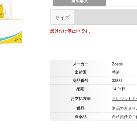
通常購入
サイズ
受け付け停止中です。
メーカー
Zoetis
出荷国
香港
商品番号
33881
納期
14-21日
お支払方法
クレジットカ
返品
返品できませ
医薬品
自己責任でご