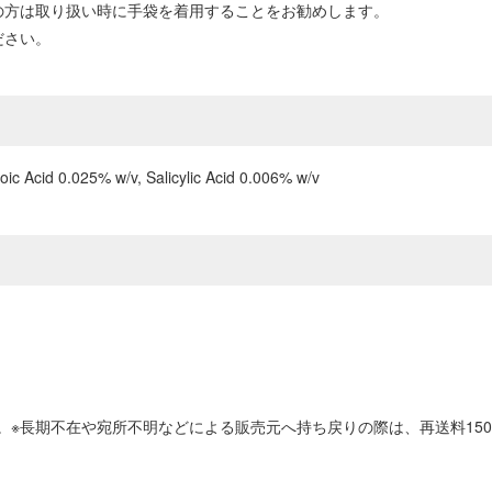
の方は取り扱い時に手袋を着用することをお勧めします。
ださい。
oic Acid 0.025% w/v, Salicylic Acid 0.006% w/v
。※長期不在や宛所不明などによる販売元へ持ち戻りの際は、再送料15