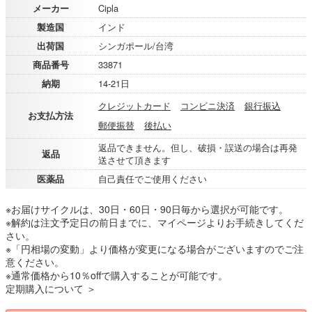
メーカー
Cipla
製造国
インド
出荷国
シンガポール/台湾
商品番号
33871
納期
14-21日
クレジットカード
コンビニ決済
銀行振込
お支払方法
郵便振替
後払い
返品できません。但し、破損・誤送の場合は再発
返品
送させて頂きます
医薬品
自己責任でご使用ください
※お届けサイクルは、30日・60日・90日毎から選択が可能です。
※解約は注文予定日の前日までに、マイページよりお手続きしてくだ
さい。
※「円相場の変動」より価格が変更になる場合がございますのでご注
意ください。
※通常価格から10％offで購入することが可能です。
定期購入について ＞