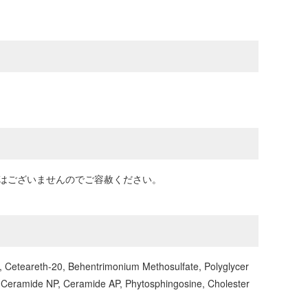
ではございませんのでご容赦ください。
20, Ceteareth-20, Behentrimonium Methosulfate, Polyglycer
, Ceramide NP, Ceramide AP, Phytosphingosine, Cholester