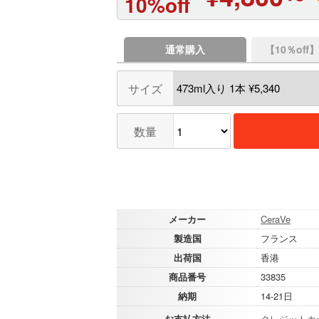
10%off
通常購入
【10％of
サイズ
数量
メーカー
CeraVe
製造国
フランス
出荷国
香港
商品番号
33835
納期
14-21日
お支払方法
クレジットカ