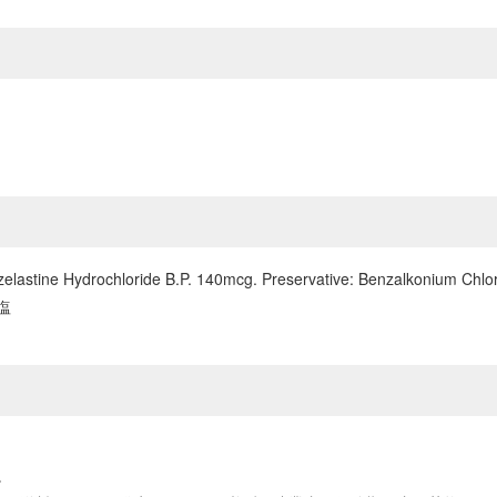
lastine Hydrochloride B.P. 140mcg. Preservative: Benzalkonium Chlor
塩
。