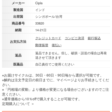
メーカー
Cipla
製造国
インド
出荷国
シンガポール/台湾
商品番号
33820
納期
14-21日
クレジットカード
コンビニ決済
銀行振込
お支払方法
郵便振替
後払い
返品できません。但し、破損・誤送の場合は再発
返品
送させて頂きます
医薬品
自己責任でご使用ください
※お届けサイクルは、30日・60日・90日毎から選択が可能です。
※解約は注文予定日の前日までに、マイページよりお手続きしてくだ
さい。
※「円相場の変動」より価格が変更になる場合がございますのでご注
意ください。
※通常価格から10％offで購入することが可能です。
定期購入について ＞