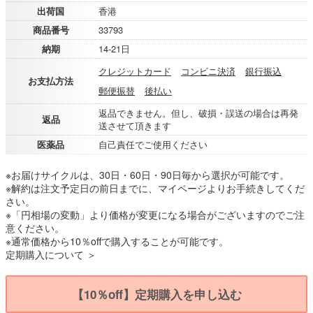
出荷国
香港
商品番号
33793
納期
14-21日
クレジットカード
コンビニ決済
銀行振込
お支払方法
郵便振替
後払い
返品できません。但し、破損・誤送の場合は再発
返品
送させて頂きます
医薬品
自己責任でご使用ください
※お届けサイクルは、30日・60日・90日毎から選択が可能です。
※解約は注文予定日の前日までに、マイページよりお手続きしてくだ
さい。
※「円相場の変動」より価格が変更になる場合がございますのでご注
意ください。
※通常価格から10％offで購入することが可能です。
定期購入について ＞
【10％off】定期購入を申し込む