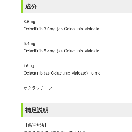
成分
3.6mg
Oclacitinib 3.6mg (as Oclacitinib Maleate)
5.4mg
Oclacitinib 5.4mg (as Oclacitinib Maleate)
16mg
Oclacitinib (as Oclacitinib Maleate) 16 mg
オクラシチニブ
補足説明
【保管方法】