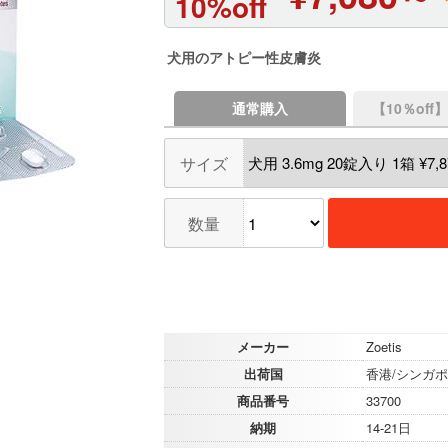
10%off
犬用のアトピー性皮膚炎
通常購入
【10％of
サイズ
数量
メーカー
Zoetis
出荷国
香港/シンガ
商品番号
33700
納期
14-21日