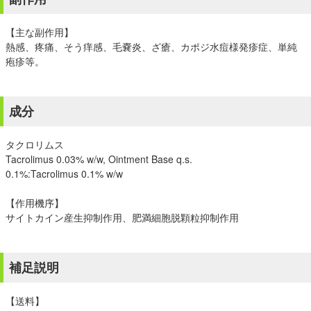
【主な副作用】
熱感、疼痛、そう痒感、毛嚢炎、ざ瘡、カポジ水痘様発疹症、単純
疱疹等。
成分
タクロリムス
Tacrolimus 0.03% w/w, Ointment Base q.s.
0.1%:Tacrolimus 0.1% w/w
【作用機序】
サイトカイン産生抑制作用、肥満細胞脱顆粒抑制作用
補足説明
【送料】