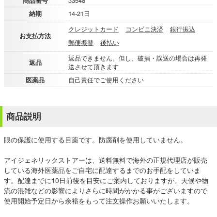
商品番号
33548
納期
14-21日
クレジットカード
コンビニ決済
銀行振込
お支払方法
郵便振替
後払い
返品できません。但し、破損・誤送の場合は再発
返品
送させて頂きます
医薬品
自己責任でご使用ください
商品説明
眼の保護に使用する目薬です。防腐剤を使用していません。
アイジェネリックストアーは、送料無料で海外の正規代理店が販売
している海外医薬品をご自宅に配達するまでのお手配をしていま
す。配達までに10日前後を目安にご案内しておりますが、天候や物
流の混雑などの影響によりさらに時間がかかる事がございますので
使用開始予定日から余裕をもって注文操作お願いいたします。