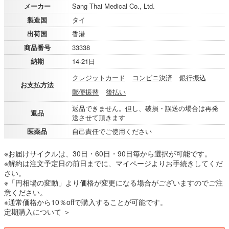
メーカー
Sang Thai Medical Co., Ltd.
製造国
タイ
出荷国
香港
商品番号
33338
納期
14-21日
クレジットカード
コンビニ決済
銀行振込
お支払方法
郵便振替
後払い
返品できません。但し、破損・誤送の場合は再発
返品
送させて頂きます
医薬品
自己責任でご使用ください
※お届けサイクルは、30日・60日・90日毎から選択が可能です。
※解約は注文予定日の前日までに、マイページよりお手続きしてくだ
さい。
※「円相場の変動」より価格が変更になる場合がございますのでご注
意ください。
※通常価格から10％offで購入することが可能です。
定期購入について ＞