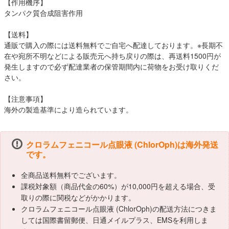
【作用機序】
タンパク質合成阻害作用
【送料】
通販で購入の際には送料無料でご自宅へ配達しております。※長期不
在や宛所不明などによる販売元へ持ち戻りの際は、再送料1500円が
発生しますので必ず配達業者の保管期間内に荷物をお受け取りくだ
さい。
【注意事項】
海外の製造基準により造られています。
クロラムフェニコール点眼液 (ChlorOph)は海外発送
です。
全商品送料無料でございます。
課税対象額（商品代金の60%）が10,000円を超える場合、受
取りの際に関税などがかかります。
クロラムフェニコール点眼液 (ChlorOph)の配送方法につきま
しては国際書留郵便、日通メイルプラス、EMSを利用しま