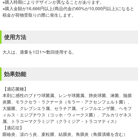
※購入時期によりデザインが異なることがあります。
※購入金額が16,666円以上(商品代金の60%が10,000円以上)になると
税金が荷物受取りの際に発生します。
使用方法
大人は、適量を1日1〜数回使用する。
効果効能
【適応菌種】
本剤に感性のブドウ球菌属、レンサ球菌属、肺炎球菌、淋菌、髄膜
炎菌、モラクセラ・ラクナータ（モラー・アクセンフェルト菌）、
大腸菌、クレブシエラ属、セラチア属、インフルエンザ菌、ヘモフ
ィルス・エジプチウス（コッホ・ウィークス菌）、アルカリゲネス
属、トラコーマクラミジア（クラミジア・トラコマティス）
【適応症】
眼瞼炎、涙のう炎、麦粒腫、結膜炎、角膜炎（角膜潰瘍を含む）