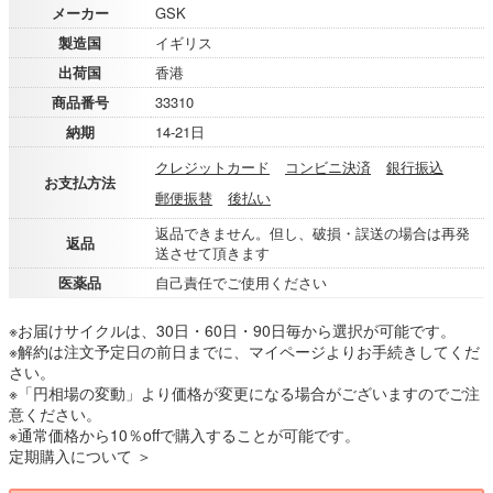
メーカー
GSK
製造国
イギリス
出荷国
香港
商品番号
33310
納期
14-21日
クレジットカード
コンビニ決済
銀行振込
お支払方法
郵便振替
後払い
返品できません。但し、破損・誤送の場合は再発
返品
送させて頂きます
医薬品
自己責任でご使用ください
※お届けサイクルは、30日・60日・90日毎から選択が可能です。
※解約は注文予定日の前日までに、マイページよりお手続きしてくだ
さい。
※「円相場の変動」より価格が変更になる場合がございますのでご注
意ください。
※通常価格から10％offで購入することが可能です。
定期購入について ＞