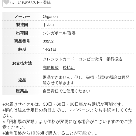
ほしいものリストへ登録
メーカー
Organon
製造国
トルコ
出荷国
シンガポール/香港
商品番号
33252
納期
14-21日
クレジットカード
コンビニ決済
銀行振込
お支払方法
郵便振替
後払い
返品できません。但し、破損・誤送の場合は再発
返品
送させて頂きます
医薬品
自己責任でご使用ください
※お届けサイクルは、30日・60日・90日毎から選択が可能です。
※解約は注文予定日の前日までに、マイページよりお手続きしてくだ
さい。
※「円相場の変動」より価格が変更になる場合がございますのでご注
意ください。
※通常価格から10％offで購入することが可能です。