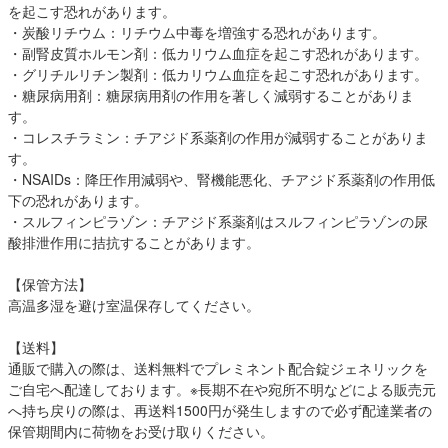
を起こす恐れがあります。
・炭酸リチウム：リチウム中毒を増強する恐れがあります。
・副腎皮質ホルモン剤：低カリウム血症を起こす恐れがあります。
・グリチルリチン製剤：低カリウム血症を起こす恐れがあります。
・糖尿病用剤：糖尿病用剤の作用を著しく減弱することがありま
す。
・コレスチラミン：チアジド系薬剤の作用が減弱することがありま
す。
・NSAIDs：降圧作用減弱や、腎機能悪化、チアジド系薬剤の作用低
下の恐れがあります。
・スルフィンピラゾン：チアジド系薬剤はスルフィンピラゾンの尿
酸排泄作用に拮抗することがあります。
【保管方法】
高温多湿を避け室温保存してください。
【送料】
通販で購入の際は、送料無料でプレミネント配合錠ジェネリックを
ご自宅へ配達しております。※長期不在や宛所不明などによる販売元
へ持ち戻りの際は、再送料1500円が発生しますので必ず配達業者の
保管期間内に荷物をお受け取りください。