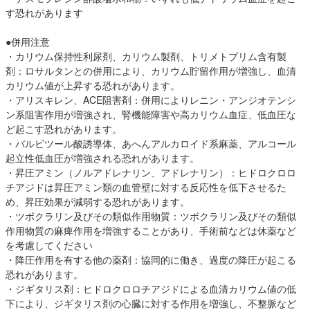
す恐れがあります
●併用注意
・カリウム保持性利尿剤、カリウム製剤、トリメトプリム含有製
剤：ロサルタンとの併用により、カリウム貯留作用が増強し、血清
カリウム値が上昇する恐れがあります。
・アリスキレン、ACE阻害剤：併用によりレニン・アンジオテンシ
ン系阻害作用が増強され、腎機能障害や高カリウム血症、低血圧な
ど起こす恐れがあります。
・バルビツール酸誘導体、あへんアルカロイド系麻薬、アルコール
起立性低血圧が増強される恐れがあります。
・昇圧アミン（ノルアドレナリン、アドレナリン）：ヒドロクロロ
チアジドは昇圧アミン類の血管壁に対する反応性を低下させるた
め、昇圧効果が減弱する恐れがあります。
・ツボクラリン及びその類似作用物質：ツボクラリン及びその類似
作用物質の麻痺作用を増強することがあり、手術前などは休薬など
を考慮してください
・降圧作用を有する他の薬剤：協同的に働き、過度の降圧が起こる
恐れがあります。
・ジギタリス剤：ヒドロクロロチアジドによる血清カリウム値の低
下により、ジギタリス剤の心臓に対する作用を増強し、不整脈など