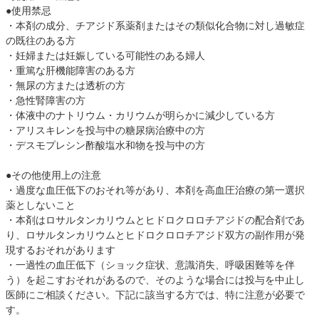
●使用禁忌
・本剤の成分、チアジド系薬剤またはその類似化合物に対し過敏症
の既往のある方
・妊婦または妊娠している可能性のある婦人
・重篤な肝機能障害のある方
・無尿の方または透析の方
・急性腎障害の方
・体液中のナトリウム・カリウムが明らかに減少している方
・アリスキレンを投与中の糖尿病治療中の方
・デスモプレシン酢酸塩水和物を投与中の方
●その他使用上の注意
・過度な血圧低下のおそれ等があり、本剤を高血圧治療の第一選択
薬としないこと
・本剤はロサルタンカリウムとヒドロクロロチアジドの配合剤であ
り、ロサルタンカリウムとヒドロクロロチアジド双方の副作用が発
現するおそれがあります
・一過性の血圧低下（ショック症状、意識消失、呼吸困難等を伴
う）を起こすおそれがあるので、そのような場合には投与を中止し
医師にご相談ください。下記に該当する方では、特に注意が必要で
す。