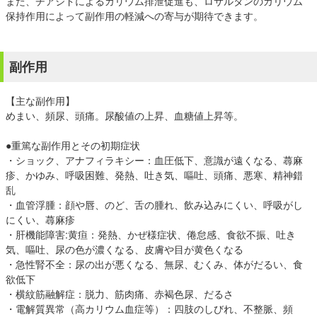
また、チアジドによるカリウム排泄促進も、ロサルタンのカリウム
保持作用によって副作用の軽減への寄与が期待できます。
副作用
【主な副作用】
めまい、頻尿、頭痛。尿酸値の上昇、血糖値上昇等。
●重篤な副作用とその初期症状
・ショック、アナフィラキシー：血圧低下、意識が遠くなる、蕁麻
疹、かゆみ、呼吸困難、発熱、吐き気、嘔吐、頭痛、悪寒、精神錯
乱
・血管浮腫：顔や唇、のど、舌の腫れ、飲み込みにくい、呼吸がし
にくい、蕁麻疹
・肝機能障害:黄疸：発熱、かぜ様症状、倦怠感、食欲不振、吐き
気、嘔吐、尿の色が濃くなる、皮膚や目が黄色くなる
・急性腎不全：尿の出が悪くなる、無尿、むくみ、体がだるい、食
欲低下
・横紋筋融解症：脱力、筋肉痛、赤褐色尿、だるさ
・電解質異常（高カリウム血症等）：四肢のしびれ、不整脈、頻