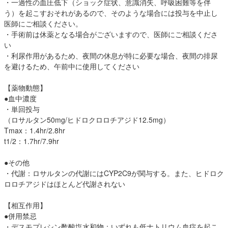
・一過性の血圧低下（ショック症状、意識消失、呼吸困難等を伴
う）を起こすおそれがあるので、そのような場合には投与を中止し
医師にご相談ください。
・手術前は休薬となる場合がございますので、医師にご相談くださ
い
・利尿作用があるため、夜間の休息が特に必要な場合、夜間の排尿
を避けるため、午前中に使用してください
【薬物動態】
●血中濃度
・単回投与
（ロサルタン50mg/ヒドロクロロチアジド12.5mg）
Tmax：1.4hr/2.8hr
t1/2：1.7hr/7.9hr
●その他
・代謝：ロサルタンの代謝にはCYP2C9が関与する。また、ヒドロク
ロロチアジドはほとんど代謝されない
【相互作用】
●併用禁忌
・デスモプレシン酢酸塩水和物：いずれも低ナトリウム血症を起こ