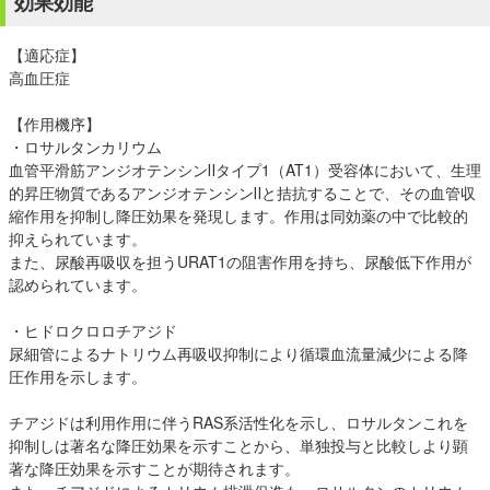
効果効能
【適応症】
高血圧症
【作用機序】
・ロサルタンカリウム
血管平滑筋アンジオテンシンⅡタイプ1（AT1）受容体において、生理
的昇圧物質であるアンジオテンシンⅡと拮抗することで、その血管収
縮作用を抑制し降圧効果を発現します。作用は同効薬の中で比較的
抑えられています。
また、尿酸再吸収を担うURAT1の阻害作用を持ち、尿酸低下作用が
認められています。
・ヒドロクロロチアジド
尿細管によるナトリウム再吸収抑制により循環血流量減少による降
圧作用を示します。
チアジドは利用作用に伴うRAS系活性化を示し、ロサルタンこれを
抑制しは著名な降圧効果を示すことから、単独投与と比較しより顕
著な降圧効果を示すことが期待されます。