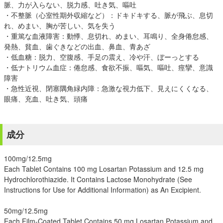
脈、力が入らない、脱力感、吐き気、嘔吐
・不整脈（心室性期外収縮など）：ドキドキする、脈が飛ぶ、息切
れ、めまい、胸が苦しい、気を失う
・重篤な血液障害：動悸、息切れ、めまい、耳鳴り、全身倦怠感、
発熱、貧血、歯ぐきなどの出血、鼻血、青あざ
・低血糖：脱力、空腹感、手足の震え、冷や汗、ぼーっとする
・低ナトリウム血症：倦怠感、食欲不振、嘔気、嘔吐、痙攣、意識
障害
・急性近視、閉塞隅角緑内障：急激な視力低下、見えにくくなる、
眼痛、充血、吐き気、頭痛
成分
100mg/12.5mg
Each Tablet Contains 100 mg Losartan Potassium and 12.5 mg
Hydrochlorothiazide. It Contains Lactose Monohydrate (See
Instructions for Use for Additional Information) as An Excipient.
50mg/12.5mg
Each Film-Coated Tablet Contains 50 mg Losartan Potassium and