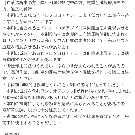
［血液透析中の方、降圧利尿剤投与中の方、厳重な減塩療法中の
方、過度の発汗］
・本剤に含まれるヒドロクロロチアジドにより低カリウム血症を起
こすことが知られています
・本剤に含まれるヒドロクロロチアジドは高尿酸血症を発現させる
おそれがあるので、本剤投与中は定期的に血清尿酸値剤に含まれる
ロサルタンカリウムは高カリウム血症の患者において、高カリウム
血症を増悪させるおそれがあります
・本剤の成分であるヒドロクロロチアジドは血糖値上昇若しくは糖
尿病顕性化のおそれがあります
・降圧作用に基づくめまい、ふらつきがあらわれることがあるの
で、高所作業、自動車の運転等危険を伴う機械を操作する際には注
意してください
・手術前24時間は投与しないこと※医師の指示に従ってください
・本剤の成分を含むアンジオテンシンⅡ受容体拮抗薬投与中にまれに
肝炎等の重篤な肝障害があらわれたとの報告があります。
・本剤の投与により利尿効果が急激にあらわれることがあるので、
電解質失調、脱水に十分注意してください
・夜間の休息が特に必要な患者には、夜間の排尿を避けるため、午
前中に使用することが望ましい