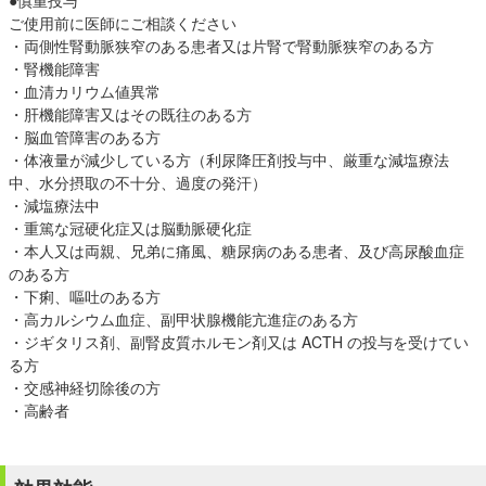
●慎重投与
ご使用前に医師にご相談ください
・両側性腎動脈狭窄のある患者又は片腎で腎動脈狭窄のある方
・腎機能障害
・血清カリウム値異常
・肝機能障害又はその既往のある方
・脳血管障害のある方
・体液量が減少している方（利尿降圧剤投与中、厳重な減塩療法
中、水分摂取の不十分、過度の発汗）
・減塩療法中
・重篤な冠硬化症又は脳動脈硬化症
・本人又は両親、兄弟に痛風、糖尿病のある患者、及び高尿酸血症
のある方
・下痢、嘔吐のある方
・高カルシウム血症、副甲状腺機能亢進症のある方
・ジギタリス剤、副腎皮質ホルモン剤又は ACTH の投与を受けてい
る方
・交感神経切除後の方
・高齢者