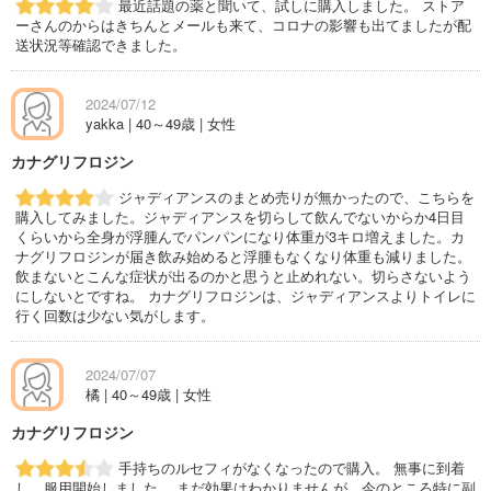
最近話題の薬と聞いて、試しに購入しました。 ストア
ーさんのからはきちんとメールも来て、コロナの影響も出てましたが配
送状況等確認できました。
2024/07/12
yakka | 40～49歳 | 女性
カナグリフロジン
ジャディアンスのまとめ売りが無かったので、こちらを
購入してみました。ジャディアンスを切らして飲んでないからか4日目
くらいから全身が浮腫んでパンパンになり体重が3キロ増えました。カ
ナグリフロジンが届き飲み始めると浮腫もなくなり体重も減りました。
飲まないとこんな症状が出るのかと思うと止めれない。切らさないよう
にしないとですね。 カナグリフロジンは、ジャディアンスよりトイレに
行く回数は少ない気がします。
2024/07/07
橘 | 40～49歳 | 女性
カナグリフロジン
手持ちのルセフィがなくなったので購入。 無事に到着
し、服用開始しました。 まだ効果はわかりませんが、今のところ特に副