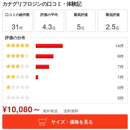
カナグリフロジンの口コミ・体験記
口コミの総件数
評価の平均
最高評価
最低評価
31
4.3
5
2.5
件
点
点
点
評価の分布
14件
9件
7件
1件
0件
0件
¥10,080～
海外発送
送料無料
サイズ・価格を見る