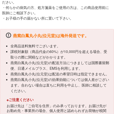
ださい。
・何らかの病気の方、処方箋薬をご使用の方は、この商品使用前に
医師にご相談下さい。
・お子様の手の届かない所に置いて下さい。
燕窩白鳳丸小丸(位元堂)は海外発送です。
全商品送料無料でございます。
課税対象額（商品代金の60%）が10,000円を超える場合、受
取りの際に関税などがかかります。
燕窩白鳳丸小丸(位元堂)の配送方法につきましては国際書留郵
便、日通メイルプラス、EMSを利用します。
燕窩白鳳丸小丸(位元堂)は配送の希望日時は指定できません。
燕窩白鳳丸小丸(位元堂)の効果効能については個人差がござい
ます。合わない場合は直ちに利用を中止し、医師に相談して
ください。
※ご注意ください
お届け先は「ご自宅を住所」のみ承っております。お届け先が
お勤め先・事業所の場合、個人使用と認められずお荷物が税関