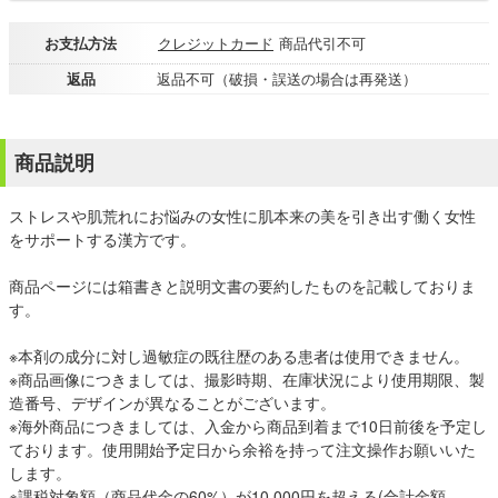
お支払方法
クレジットカード
商品代引不可
返品
返品不可（破損・誤送の場合は再発送）
商品説明
ストレスや肌荒れにお悩みの女性に肌本来の美を引き出す働く女性
をサポートする漢方です。
商品ページには箱書きと説明文書の要約したものを記載しておりま
す。
※本剤の成分に対し過敏症の既往歴のある患者は使用できません。
※商品画像につきましては、撮影時期、在庫状況により使用期限、製
造番号、デザインが異なることがございます。
※海外商品につきましては、入金から商品到着まで10日前後を予定し
ております。使用開始予定日から余裕を持って注文操作お願いいた
します。
※課税対象額（商品代金の60%）が10,000円を超える(合計金額