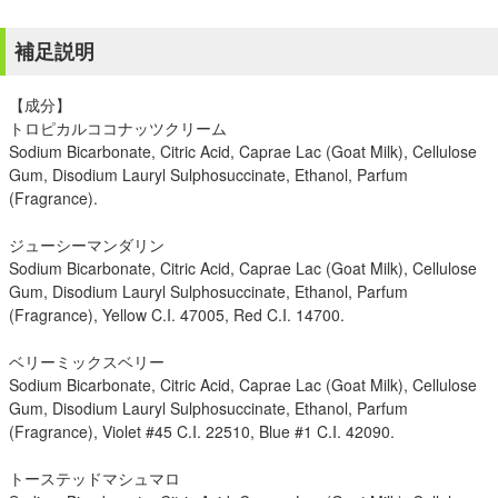
補足説明
【成分】
トロピカルココナッツクリーム
Sodium Bicarbonate, Citric Acid, Caprae Lac (Goat Milk), Cellulose
Gum, Disodium Lauryl Sulphosuccinate, Ethanol, Parfum
(Fragrance).
ジューシーマンダリン
Sodium Bicarbonate, Citric Acid, Caprae Lac (Goat Milk), Cellulose
Gum, Disodium Lauryl Sulphosuccinate, Ethanol, Parfum
(Fragrance), Yellow C.I. 47005, Red C.I. 14700.
ベリーミックスベリー
Sodium Bicarbonate, Citric Acid, Caprae Lac (Goat Milk), Cellulose
Gum, Disodium Lauryl Sulphosuccinate, Ethanol, Parfum
(Fragrance), Violet #45 C.I. 22510, Blue #1 C.I. 42090.
トーステッドマシュマロ