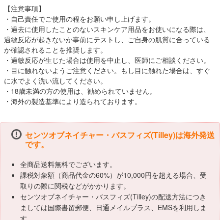
【注意事項】
・自己責任でご使用の程をお願い申し上げます。
・過去に使用したことのないスキンケア用品をお使いになる際は、
過敏反応が起きないか事前にテストし、ご自身の肌質に合っている
か確認されることを推奨します。
・過敏反応が生じた場合は使用を中止し、医師にご相談ください。
・目に触れないようご注意ください。もし目に触れた場合は、すぐ
に水でよく洗い流してください。
・18歳未満の方の使用は、勧められていません。
・海外の製造基準により造られております。
センツオブネイチャー・バスフィズ(Tilley)は海外発送
です。
全商品送料無料でございます。
課税対象額（商品代金の60%）が10,000円を超える場合、受
取りの際に関税などがかかります。
センツオブネイチャー・バスフィズ(Tilley)の配送方法につき
ましては国際書留郵便、日通メイルプラス、EMSを利用しま
す。