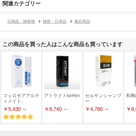
関連カテゴリー
日用品・雑貨他
雑貨・日用品
風呂用品
この商品を買った人はこんな商品も買っています
フェロモアアルテ
アトラクトforHim
セルサンシャンプ
和興
ィメイト..
ー
￥5,430 ～
￥8,740 ～
￥4,780 ～
￥9,