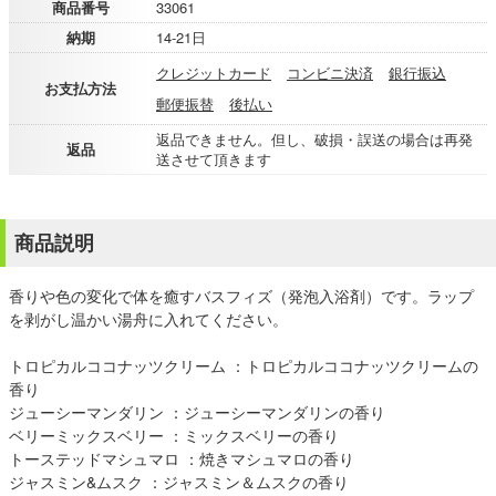
商品番号
33061
納期
14-21日
クレジットカード
コンビニ決済
銀行振込
お支払方法
郵便振替
後払い
返品できません。但し、破損・誤送の場合は再発
返品
送させて頂きます
商品説明
香りや色の変化で体を癒すバスフィズ（発泡入浴剤）です。ラップ
を剥がし温かい湯舟に入れてください。
トロピカルココナッツクリーム ：トロピカルココナッツクリームの
香り
ジューシーマンダリン ：ジューシーマンダリンの香り
ベリーミックスベリー ：ミックスベリーの香り
トーステッドマシュマロ ：焼きマシュマロの香り
ジャスミン&ムスク ：ジャスミン＆ムスクの香り