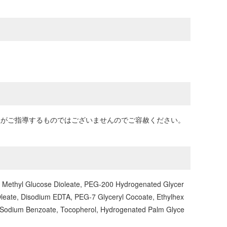
。弊社がご指導するものではございませんのでご容赦ください。
0 Methyl Glucose Dioleate, PEG-200 Hydrogenated Glycer
leate, Disodium EDTA, PEG-7 Glyceryl Cocoate, Ethylhex
bate, Sodium Benzoate, Tocopherol, Hydrogenated Palm Glyce