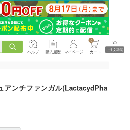
0
¥0
ご注文確認
ヘルプ
購入履歴
マイページ
カート
)
ンチファンガル(LactacydPha