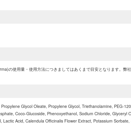
dPharma)の使用量・使用方法につきましてはあくまで目安となります
 Propylene Glycol Oleate, Propylene Glycol, Triethanolamine, PEG-12
sphate, Coco-Glucoside, Phenoxyethanol, Sodium Chloride, Glyceryl O
bolol, Lactic Acid, Calendula Officinalis Flower Extract, Potassium Sor