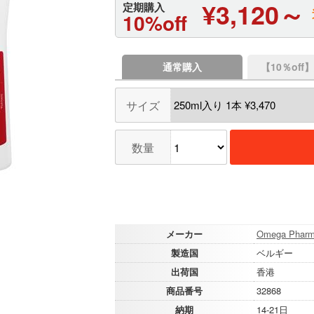
¥3,120～
定期購入
10%off
通常購入
【10％of
サイズ
数量
メーカー
Omega Phar
製造国
ベルギー
出荷国
香港
商品番号
32868
納期
14-21日