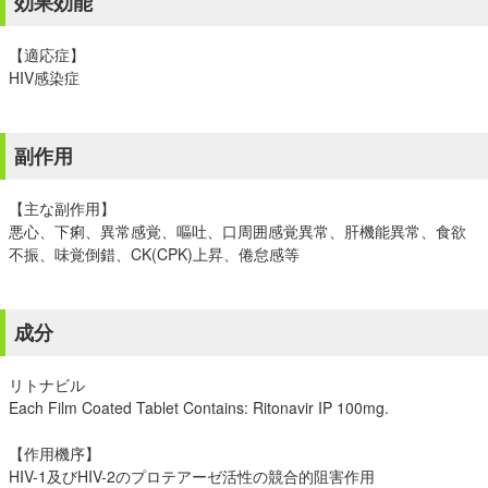
効果効能
【適応症】
HIV感染症
副作用
【主な副作用】
悪心、下痢、異常感覚、嘔吐、口周囲感覚異常、肝機能異常、食欲
不振、味覚倒錯、CK(CPK)上昇、倦怠感等
成分
リトナビル
Each Film Coated Tablet Contains: Ritonavir IP 100mg.
【作用機序】
HIV-1及びHIV-2のプロテアーゼ活性の競合的阻害作用