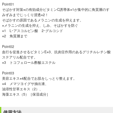
Point01
そばかす対策※の有効成分ビタミンC誘導体※1が集中的に角質層のす
みずみまでじっくり浸透※2！
そばかすの原因であるメラニンの生成を抑えます。
※メラニンの生成を抑え、しみ、そばかすを防ぐ
※1 Lｰアスコルビン酸 2ｰグルコシド
※2 角質層まで
Point02
血行を促進させるビタミンE※3、抗炎症作用のあるグリチルレチン酸
ステアリル配合です。
※3 トコフェロール酢酸エステル
Point03
美容エキス※4配合でお肌をしっとり整えます。
※4 メマツヨイグサ抽出液、
油溶性甘草エキス（2）、
海藻エキス（5）［保湿成分］
使用方法