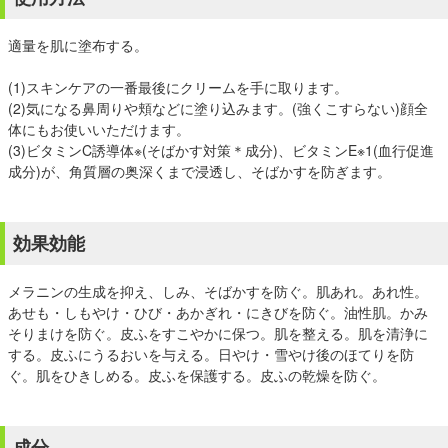
適量を肌に塗布する。
(1)スキンケアの一番最後にクリームを手に取ります。
(2)気になる鼻周りや頬などに塗り込みます。(強くこすらない)顔全
体にもお使いいただけます。
(3)ビタミンC誘導体※(そばかす対策＊成分)、ビタミンE※1(血行促進
成分)が、角質層の奥深くまで浸透し、そばかすを防ぎます。
効果効能
メラニンの生成を抑え、しみ、そばかすを防ぐ。肌あれ。あれ性。
あせも・しもやけ・ひび・あかぎれ・にきびを防ぐ。油性肌。かみ
そりまけを防ぐ。皮ふをすこやかに保つ。肌を整える。肌を清浄に
する。皮ふにうるおいを与える。日やけ・雪やけ後のほてりを防
ぐ。肌をひきしめる。皮ふを保護する。皮ふの乾燥を防ぐ。
成分