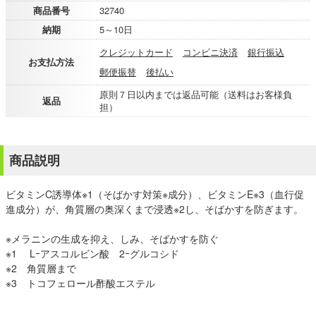
商品番号
32740
納期
5～10日
クレジットカード
コンビニ決済
銀行振込
お支払方法
郵便振替
後払い
原則７日以内までは返品可能（送料はお客様負
返品
担）
商品説明
ビタミンC誘導体※1（そばかす対策※成分）、ビタミンE※3（血行促
進成分）が、角質層の奥深くまで浸透※2し、そばかすを防ぎます。
※メラニンの生成を抑え、しみ、そばかすを防ぐ
※1 Lｰアスコルビン酸 2ｰグルコシド
※2 角質層まで
※3 トコフェロール酢酸エステル