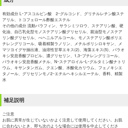
有効成分 Lｰアスコルビン酸 2ｰグルコシド、グリチルレチン酸ステ
アリル、トコフェロール酢酸エステル
その他の成分 流動パラフィン、サラシミツロウ、ステアリン酸、硬
化油、自己乳化型モノステアリン酸グリセリル、親油型モノステア
リン酸グリセリル、べヘニルアルコール、モノステアリン酸ポリエ
チレングリコール、吸着精製ラノリン、メチルポリシロキサン、メ
マツヨイグサ抽出液、油溶性甘草エキス(2)、海藻エキス(5)、パラオ
キシ安息香酸プロピル、濃グリセリン、1,3ｰブチレングリコール、
パラオキシ安息香酸メチル、NｰステアロイルｰLｰグルタミン酸ナトリ
ウム、キサンタンガム、クエン酸、水酸化カリウム、フェノキシエ
タノール、グリセリンモノ2ｰエチルヘキシルエーテル、香料、精製
水
補足説明
ご注意
お肌に異常が生じていないかよく注意して使用してください。お肌
に合わないとき、即ち次のような場合には使用を中止してくださ