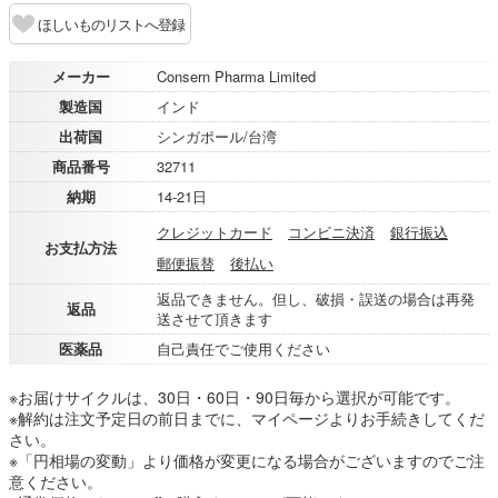
ほしいものリストへ登録
メーカー
Consern Pharma Limited
製造国
インド
出荷国
シンガポール/台湾
商品番号
32711
納期
14-21日
クレジットカード
コンビニ決済
銀行振込
お支払方法
郵便振替
後払い
返品できません。但し、破損・誤送の場合は再発
返品
送させて頂きます
医薬品
自己責任でご使用ください
※お届けサイクルは、30日・60日・90日毎から選択が可能です。
※解約は注文予定日の前日までに、マイページよりお手続きしてくだ
さい。
※「円相場の変動」より価格が変更になる場合がございますのでご注
意ください。