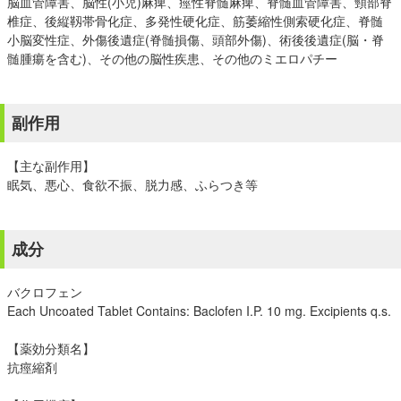
脳血管障害、脳性(小児)麻痺、痙性脊髄麻痺、脊髄血管障害、頸部脊
椎症、後縦靱帯骨化症、多発性硬化症、筋萎縮性側索硬化症、脊髄
小脳変性症、外傷後遺症(脊髄損傷、頭部外傷)、術後後遺症(脳・脊
髄腫瘍を含む)、その他の脳性疾患、その他のミエロパチー
副作用
【主な副作用】
眠気、悪心、食欲不振、脱力感、ふらつき等
成分
バクロフェン
Each Uncoated Tablet Contains: Baclofen I.P. 10 mg. Excipients q.s.
【薬効分類名】
抗痙縮剤