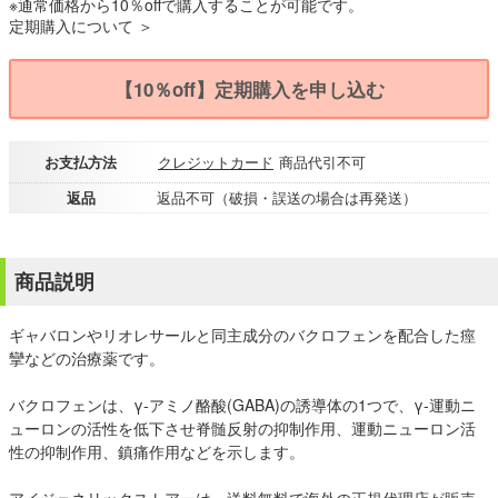
※通常価格から10％offで購入することが可能です。
定期購入について ＞
【10％off】定期購入を申し込む
お支払方法
クレジットカード
商品代引不可
返品
返品不可（破損・誤送の場合は再発送）
商品説明
ギャバロンやリオレサールと同主成分のバクロフェンを配合した痙
攣などの治療薬です。
バクロフェンは、γ-アミノ酪酸(GABA)の誘導体の1つで、γ-運動ニ
ューロンの活性を低下させ脊髄反射の抑制作用、運動ニューロン活
性の抑制作用、鎮痛作用などを示します。