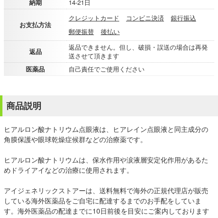
納期
14-21日
クレジットカード
コンビニ決済
銀行振込
お支払方法
郵便振替
後払い
返品できません。但し、破損・誤送の場合は再発
返品
送させて頂きます
医薬品
自己責任でご使用ください
商品説明
ヒアルロン酸ナトリウム点眼液は、ヒアレイン点眼液と同主成分の
角膜保護や眼球乾燥症候群などの治療薬です。
ヒアルロン酸ナトリウムは、保水作用や涙液層安定化作用があるた
めドライアイなどの治療に使用されます。
アイジェネリックストアーは、送料無料で海外の正規代理店が販売
している海外医薬品をご自宅に配達するまでのお手配をしていま
す。海外医薬品の配達までに10日前後を目安にご案内しております