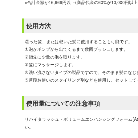
※合計金額が16,666円以上(商品代金の60%が10,00
使用方法
湿った髪、または乾いた髪に使用することも可能です。
①泡がポンプから出てくるまで数回プッシュします。
②指先に少量の泡を取ります。
③髪にマッサージします。
④洗い流さないタイプの製品ですので、そのまま髪になじま
⑤普段お使いのスタイリング剤などを使用し、セットして
使用量についての注意事項
リバイタラッシュ・ボリュームエンハンシングフォーム(A
い。