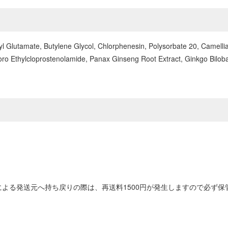
 Glutamate, Butylene Glycol, Chlorphenesin, Polysorbate 20, Camellia
ro Ethylcloprostenolamide, Panax Ginseng Root Extract, Ginkgo Biloba Le
よる発送元へ持ち戻りの際は、再送料1500円が発生しますので必ず