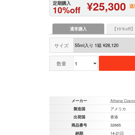
¥25,300
定期購入
送
10%off
通常購入
【10％of
サイズ
数量
メーカー
Athena Cosmet
製造国
アメリカ
出荷国
香港
商品番号
32665
納期
14-21日