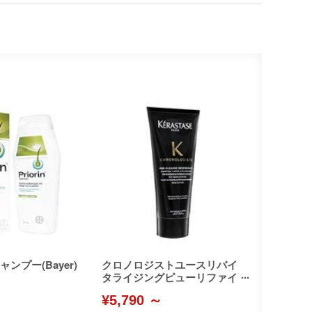
ンプー(Bayer)
クロノロジストユースリバイ
タライジングピューリファイ
ングプレシャンプー(Kerastas
¥5,790 ～
e)