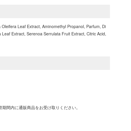
 Oleifera Leaf Extract, Aminomethyl Propanol, Parfum, Di
af Extract, Serenoa Serrulata Fruit Extract, Citric Acid,
保管期間内に通販商品をお受け取りください。